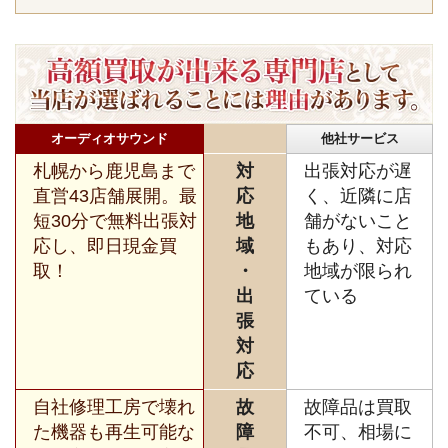
オーディオサウンド
他社サービス
札幌から鹿児島まで
対
出張対応が遅
直営43店舗展開。最
応
く、近隣に店
短30分で無料出張対
地
舗がないこと
応し、即日現金買
域
もあり、対応
取！
・
地域が限られ
出
ている
張
対
応
自社修理工房で壊れ
故
故障品は買取
た機器も再生可能な
障
不可、相場に