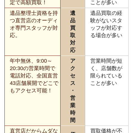
定で高額買取！
ことが多い
遺品整理士資格を持
遺
遺品買取の経
つ直営店のオーディ
品
験がないスタ
オ専門スタッフが対
買
ッフが対応す
応。
取
る場合が多い
対
応
年中無休、9:00～
ア
営業時間が短
20:30の営業時間で
ク
く、店舗数が
電話対応、全国直営
セ
限られている
43店舗展開でどこで
ス
ことが多い
もアクセス可能！
・
営
業
時
間
直営店だからムダな
買取価格が不