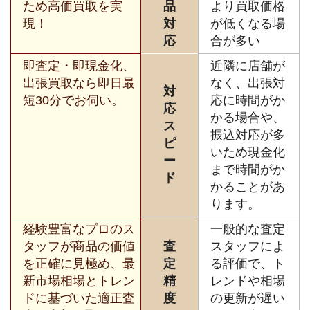
ため高価買取を実
品
より買取価格
現！
対
が低くなる場
応
合が多い
即査定・即現金化、
近隣に店舗が
出張買取なら即日最
なく、出張対
対
短30分でお伺い。
応に時間がか
応
かる場合や、
ス
振込対応が多
ピ
いため現金化
ー
まで時間がか
ド
かることがあ
ります。
経験豊富なプロのス
一般的な査定
タッフが商品の価値
査
スタッフによ
を正確に見極め、最
定
る評価で、ト
新市場相場とトレン
精
レンドや相場
ドに基づいた適正査
度
の更新が遅い