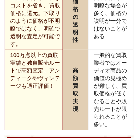
価
コストを省き、買取
明瞭な場合が
格
価格に還元。下取り
多く、価格の
の
のように価格が不明
説明が十分で
透
瞭ではなく、明確で
はないことが
明
透明な査定が可能で
ある
性
す。
100万点以上の買取
一般的な買取
実績と独自販売ルー
業者ではオー
トで高額査定。アン
高
ディオ商品の
ティークやヴィンテ
額
価値の見極め
ージも適正評価！
買
が難しく、買
取
取価格が低く
実
なることや販
現
売ルートが限
られることが
多い。