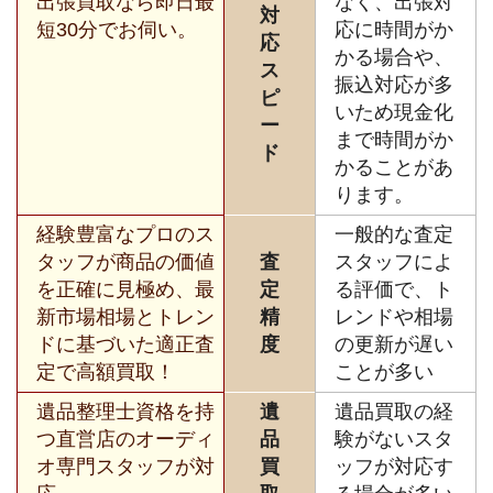
出張買取なら即日最
なく、出張対
対
短30分でお伺い。
応に時間がか
応
かる場合や、
ス
振込対応が多
ピ
いため現金化
ー
まで時間がか
ド
かることがあ
ります。
経験豊富なプロのス
一般的な査定
タッフが商品の価値
査
スタッフによ
を正確に見極め、最
定
る評価で、ト
新市場相場とトレン
精
レンドや相場
ドに基づいた適正査
度
の更新が遅い
定で高額買取！
ことが多い
遺品整理士資格を持
遺
遺品買取の経
つ直営店のオーディ
品
験がないスタ
オ専門スタッフが対
買
ッフが対応す