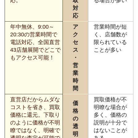
応。
取
る場合が多い
対
応
年中無休、9:00～
ア
営業時間が短
20:30の営業時間で
ク
く、店舗数が
電話対応、全国直営
セ
限られている
43店舗展開でどこで
ス
ことが多い
もアクセス可能！
・
営
業
時
間
直営店だからムダな
買取価格が不
価
コストを省き、買取
明瞭な場合が
格
価格に還元。下取り
多く、価格の
の
のように価格が不明
説明が十分で
透
瞭ではなく、明確で
はないことが
明
透明な査定が可能で
ある