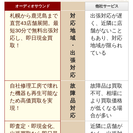
オーディオサウンド
他社サービス
札幌から鹿児島まで
対
出張対応が遅
直営43店舗展開。最
応
く、近隣に店
短30分で無料出張対
地
舗がないこと
応し、即日現金買
域
もあり、対応
取！
・
地域が限られ
出
ている
張
対
応
自社修理工房で壊れ
故
故障品は買取
た機器も再生可能な
障
不可、相場に
ため高価買取を実
品
より買取価格
現！
対
が低くなる場
応
合が多い
即査定・即現金化、
近隣に店舗が