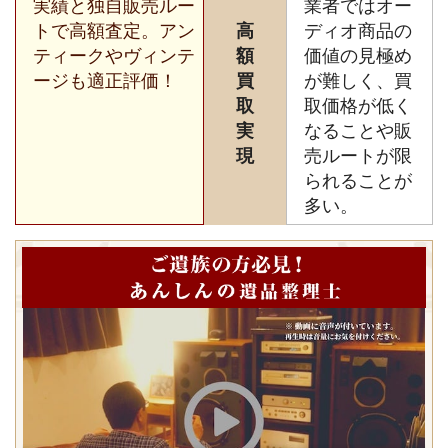
実績と独自販売ルー
業者ではオー
トで高額査定。アン
高
ディオ商品の
ティークやヴィンテ
額
価値の見極め
ージも適正評価！
買
が難しく、買
取
取価格が低く
実
なることや販
現
売ルートが限
られることが
多い。