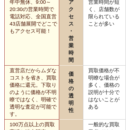
年中無休、9:00～
ア
営業時間が短
20:30の営業時間で
ク
く、店舗数が
電話対応、全国直営
セ
限られている
43店舗展開でどこで
ス
ことが多い
もアクセス可能！
・
営
業
時
間
直営店だからムダな
買取価格が不
価
コストを省き、買取
明瞭な場合が
格
価格に還元。下取り
多く、価格の
の
のように価格が不明
説明が十分で
透
瞭ではなく、明確で
はないことが
明
透明な査定が可能で
ある
性
す。
100万点以上の買取
一般的な買取