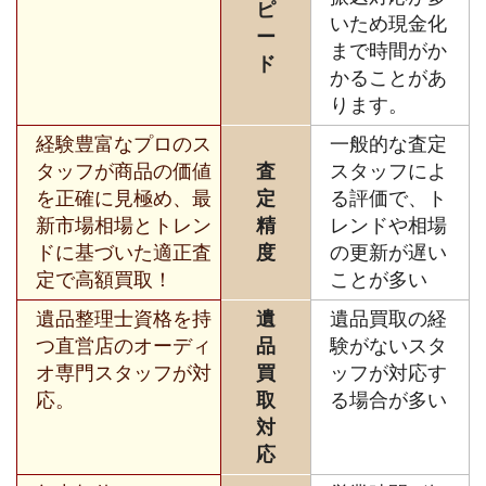
ピ
いため現金化
ー
まで時間がか
ド
かることがあ
ります。
経験豊富なプロのス
一般的な査定
タッフが商品の価値
査
スタッフによ
を正確に見極め、最
定
る評価で、ト
新市場相場とトレン
精
レンドや相場
ドに基づいた適正査
度
の更新が遅い
定で高額買取！
ことが多い
遺品整理士資格を持
遺
遺品買取の経
つ直営店のオーディ
品
験がないスタ
オ専門スタッフが対
買
ッフが対応す
応。
取
る場合が多い
対
応