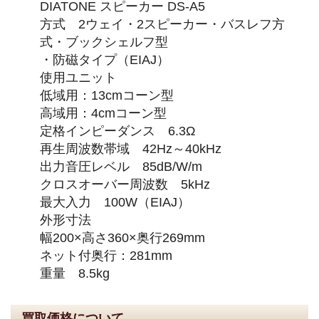
DIATONE スピーカー DS-A5
方式 2ウェイ・2スピーカー・バスレフ方
式・ブックシェルフ型
・防磁タイプ（EIAJ）
使用ユニット
低域用：13cmコーン型
高域用：4cmコーン型
定格インピーダンス 6.3Ω
再生周波数帯域 42Hz～40kHz
出力音圧レベル 85dB/W/m
クロスオーバー周波数 5kHz
最大入力 100W（EIAJ）
外形寸法
幅200×高さ360×奥行269mm
ネット付奥行：281mm
重量 8.5kg
買取価格について