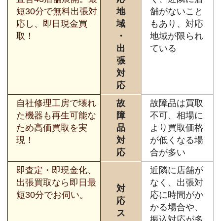
短30分で無料出張対
地
舗がないこと
応し、即日現金買
域
もあり、対応
取！
・
地域が限られ
出
ている
張
対
応
自社修理工房で壊れ
故
故障品は買取
た機器も再生可能な
障
不可、相場に
ため高価買取を実
品
より買取価格
現！
対
が低くなる場
応
合が多い
即査定・即現金化、
近隣に店舗が
出張買取なら即日最
なく、出張対
対
短30分でお伺い。
応に時間がか
応
かる場合や、
ス
振込対応が多