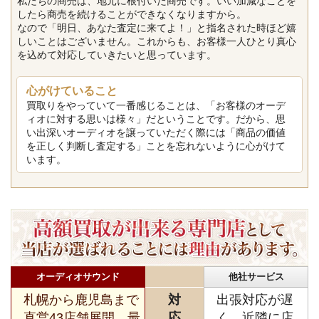
私たちの商売は、地元に根付いた商売です。いい加減なことを
したら商売を続けることができなくなりますから。
なので「明日、あなた査定に来てよ！」と指名された時ほど嬉
しいことはございません。これからも、お客様一人ひとり真心
を込めて対応していきたいと思っています。
心がけていること
買取りをやっていて一番感じることは、「お客様のオーデ
ィオに対する思いは様々」だということです。だから、思
い出深いオーディオを譲っていただく際には「商品の価値
を正しく判断し査定する」ことを忘れないように心がけて
います。
オーディオサウンド
他社サービス
札幌から鹿児島まで
対
出張対応が遅
直営43店舗展開。最
応
く、近隣に店