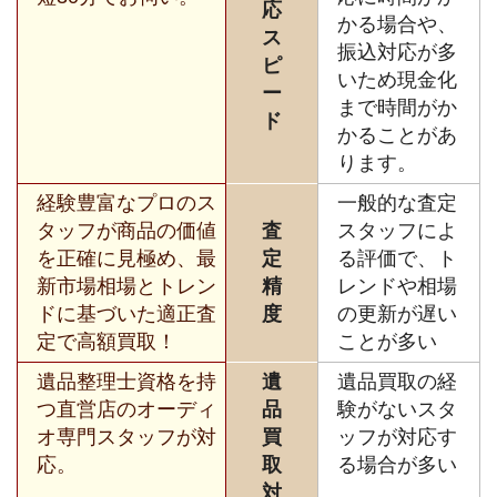
応
かる場合や、
ス
振込対応が多
ピ
いため現金化
ー
まで時間がか
ド
かることがあ
ります。
経験豊富なプロのス
一般的な査定
タッフが商品の価値
査
スタッフによ
を正確に見極め、最
定
る評価で、ト
新市場相場とトレン
精
レンドや相場
ドに基づいた適正査
度
の更新が遅い
定で高額買取！
ことが多い
遺品整理士資格を持
遺
遺品買取の経
つ直営店のオーディ
品
験がないスタ
オ専門スタッフが対
買
ッフが対応す
応。
取
る場合が多い
対