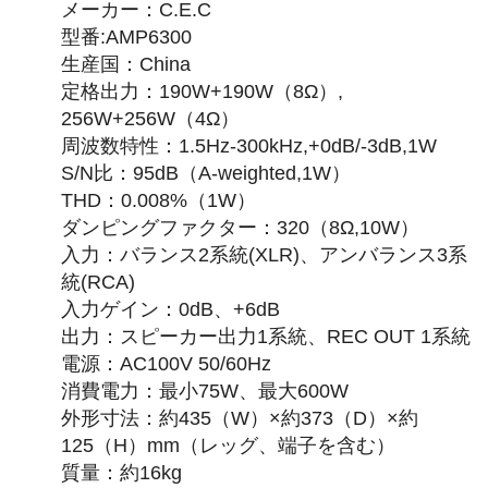
メーカー：C.E.C
型番:AMP6300
生産国：China
定格出力：190W+190W（8Ω）,
256W+256W（4Ω）
周波数特性：1.5Hz-300kHz,+0dB/-3dB,1W
S/N比：95dB（A-weighted,1W）
THD：0.008%（1W）
ダンピングファクター：320（8Ω,10W）
入力：バランス2系統(XLR)、アンバランス3系
統(RCA)
入力ゲイン：0dB、+6dB
出力：スピーカー出力1系統、REC OUT 1系統
電源：AC100V 50/60Hz
消費電力：最小75W、最大600W
外形寸法：約435（W）×約373（D）×約
125（H）mm（レッグ、端子を含む）
質量：約16kg