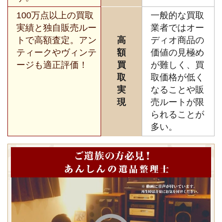
100万点以上の買取
一般的な買取
実績と独自販売ルー
業者ではオー
トで高額査定。アン
高
ディオ商品の
ティークやヴィンテ
額
価値の見極め
ージも適正評価！
買
が難しく、買
取
取価格が低く
実
なることや販
現
売ルートが限
られることが
多い。