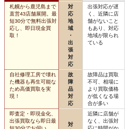
札幌から鹿児島まで
対
出張対応が遅
直営43店舗展開。最
応
く、近隣に店
短30分で無料出張対
地
舗がないこと
応し、即日現金買
域
もあり、対応
取！
・
地域が限られ
出
ている
張
対
応
自社修理工房で壊れ
故
故障品は買取
た機器も再生可能な
障
不可、相場に
ため高価買取を実
品
より買取価格
現！
対
が低くなる場
応
合が多い
即査定・即現金化、
近隣に店舗が
出張買取なら即日最
なく、出張対
対
短30分でお伺い。
応に時間がか