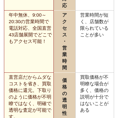
応
年中無休、9:00～
ア
営業時間が短
20:30の営業時間で
ク
く、店舗数が
電話対応、全国直営
セ
限られている
43店舗展開でどこで
ス
ことが多い
もアクセス可能！
・
営
業
時
間
直営店だからムダな
買取価格が不
価
コストを省き、買取
明瞭な場合が
格
価格に還元。下取り
多く、価格の
の
のように価格が不明
説明が十分で
透
瞭ではなく、明確で
はないことが
明
透明な査定が可能で
ある
性
す。