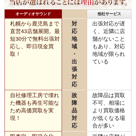
オーディオサウンド
他社サービス
札幌から鹿児島まで
対
出張対応が遅
直営43店舗展開。最
応
く、近隣に店
短30分で無料出張対
地
舗がないこと
応し、即日現金買
域
もあり、対応
取！
・
地域が限られ
出
ている
張
対
応
自社修理工房で壊れ
故
故障品は買取
た機器も再生可能な
障
不可、相場に
ため高価買取を実
品
より買取価格
現！
対
が低くなる場
応
合が多い