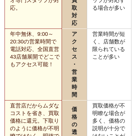
オ専門スタッフが対
買
ッフが対応す
応。
取
る場合が多い
対
応
年中無休、9:00～
ア
営業時間が短
20:30の営業時間で
ク
く、店舗数が
電話対応、全国直営
セ
限られている
43店舗展開でどこで
ス
ことが多い
もアクセス可能！
・
営
業
時
間
直営店だからムダな
買取価格が不
価
コストを省き、買取
明瞭な場合が
格
価格に還元。下取り
多く、価格の
の
のように価格が不明
説明が十分で
透
瞭ではなく、明確で
はないことが