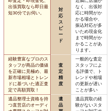
即査定・即現金化、
近隣に店舗が
出張買取なら即日最
なく、出張対
対
短30分でお伺い。
応に時間がか
応
かる場合や、
ス
振込対応が多
ピ
いため現金化
ー
まで時間がか
ド
かることがあ
ります。
経験豊富なプロのス
一般的な査定
タッフが商品の価値
査
スタッフによ
を正確に見極め、最
定
る評価で、ト
新市場相場とトレン
精
レンドや相場
ドに基づいた適正査
度
の更新が遅い
定で高額買取！
ことが多い
遺品整理士資格を持
遺
遺品買取の経
つ直営店のオーディ
品
験がないスタ