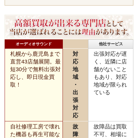
オーディオサウンド
他社サービス
札幌から鹿児島まで
対
出張対応が遅
直営43店舗展開。最
応
く、近隣に店
短30分で無料出張対
地
舗がないこと
応し、即日現金買
域
もあり、対応
取！
・
地域が限られ
出
ている
張
対
応
自社修理工房で壊れ
故
故障品は買取
た機器も再生可能な
障
不可、相場に