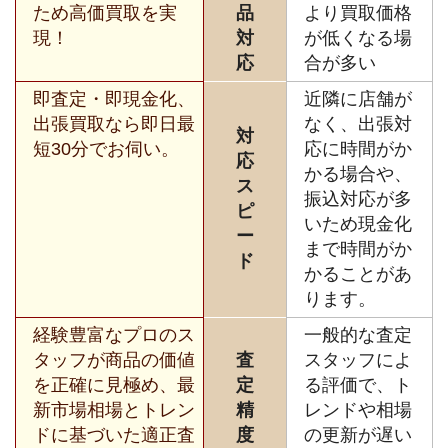
ため高価買取を実
品
より買取価格
現！
対
が低くなる場
応
合が多い
即査定・即現金化、
近隣に店舗が
出張買取なら即日最
なく、出張対
対
短30分でお伺い。
応に時間がか
応
かる場合や、
ス
振込対応が多
ピ
いため現金化
ー
まで時間がか
ド
かることがあ
ります。
経験豊富なプロのス
一般的な査定
タッフが商品の価値
査
スタッフによ
を正確に見極め、最
定
る評価で、ト
新市場相場とトレン
精
レンドや相場
ドに基づいた適正査
度
の更新が遅い