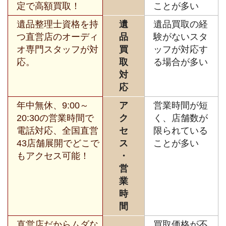
定で高額買取！
ことが多い
遺品整理士資格を持
遺
遺品買取の経
つ直営店のオーディ
品
験がないスタ
オ専門スタッフが対
買
ッフが対応す
応。
取
る場合が多い
対
応
年中無休、9:00～
ア
営業時間が短
20:30の営業時間で
ク
く、店舗数が
電話対応、全国直営
セ
限られている
43店舗展開でどこで
ス
ことが多い
もアクセス可能！
・
営
業
時
間
直営店だからムダな
買取価格が不