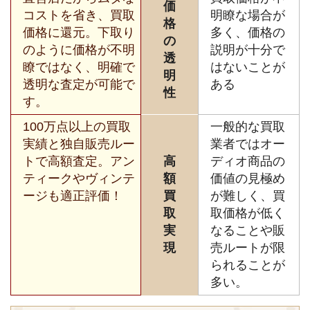
価
コストを省き、買取
明瞭な場合が
格
価格に還元。下取り
多く、価格の
の
のように価格が不明
説明が十分で
透
瞭ではなく、明確で
はないことが
明
透明な査定が可能で
ある
性
す。
100万点以上の買取
一般的な買取
実績と独自販売ルー
業者ではオー
トで高額査定。アン
高
ディオ商品の
ティークやヴィンテ
額
価値の見極め
ージも適正評価！
買
が難しく、買
取
取価格が低く
実
なることや販
現
売ルートが限
られることが
多い。