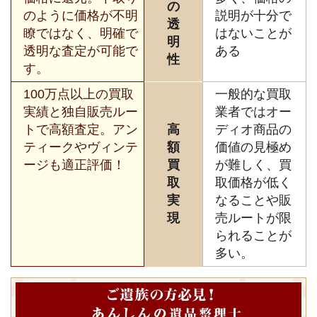
の
のように価格が不明
説明が十分で
透
瞭ではなく、明確で
はないことが
明
透明な査定が可能で
ある
性
す。
100万点以上の買取
一般的な買取
実績と独自販売ルー
業者ではオー
トで高額査定。アン
高
ディオ商品の
ティークやヴィンテ
額
価値の見極め
ージも適正評価！
買
が難しく、買
取
取価格が低く
実
なることや販
現
売ルートが限
られることが
多い。