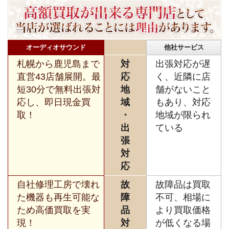
オーディオサウンド
他社サービス
札幌から鹿児島まで
対
出張対応が遅
直営43店舗展開。最
応
く、近隣に店
短30分で無料出張対
地
舗がないこと
応し、即日現金買
域
もあり、対応
取！
・
地域が限られ
出
ている
張
対
応
自社修理工房で壊れ
故
故障品は買取
た機器も再生可能な
障
不可、相場に
ため高価買取を実
品
より買取価格
現！
対
が低くなる場