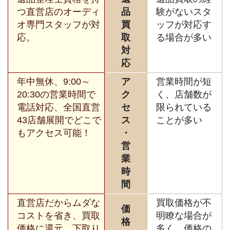
つ直営店のオーディ
品
験がないスタ
オ専門スタッフが対
買
ッフが対応す
応。
取
る場合が多い
対
応
年中無休、9:00～
ア
営業時間が短
20:30の営業時間で
ク
く、店舗数が
電話対応、全国直営
セ
限られている
43店舗展開でどこで
ス
ことが多い
もアクセス可能！
・
営
業
時
間
直営店だからムダな
買取価格が不
価
コストを省き、買取
明瞭な場合が
格
価格に還元。下取り
多く、価格の