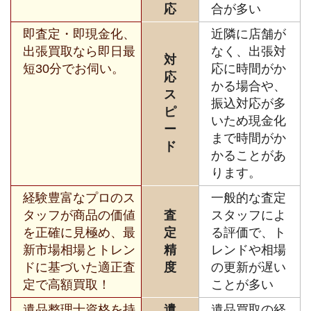
応
合が多い
即査定・即現金化、
近隣に店舗が
出張買取なら即日最
なく、出張対
対
短30分でお伺い。
応に時間がか
応
かる場合や、
ス
振込対応が多
ピ
いため現金化
ー
まで時間がか
ド
かることがあ
ります。
経験豊富なプロのス
一般的な査定
タッフが商品の価値
査
スタッフによ
を正確に見極め、最
定
る評価で、ト
新市場相場とトレン
精
レンドや相場
ドに基づいた適正査
度
の更新が遅い
定で高額買取！
ことが多い
遺品整理士資格を持
遺
遺品買取の経