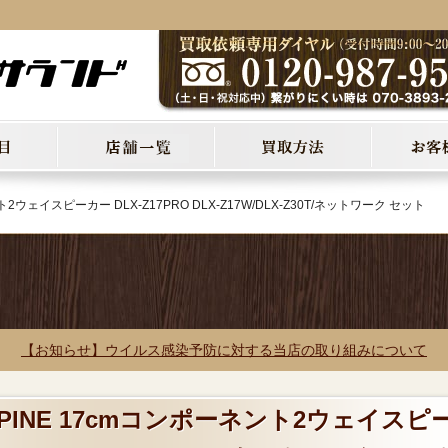
ト2ウェイスピーカー DLX-Z17PRO DLX-Z17W/DLX-Z30T/ネットワーク セット
【お知らせ】ウイルス感染予防に対する当店の取り組みについて
LPINE 17cmコンポーネント2ウェイスピ