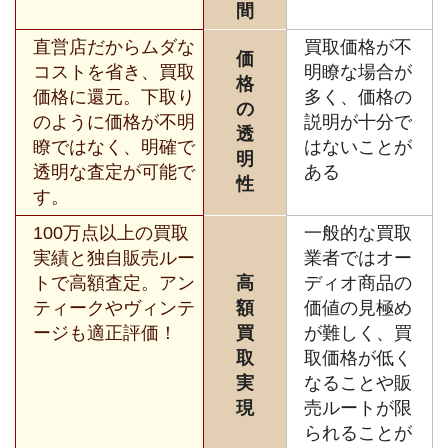
間
直営店だからムダな
買取価格が不
価
コストを省き、買取
明瞭な場合が
格
価格に還元。下取り
多く、価格の
の
のように価格が不明
説明が十分で
透
瞭ではなく、明確で
はないことが
明
透明な査定が可能で
ある
性
す。
100万点以上の買取
一般的な買取
実績と独自販売ルー
業者ではオー
トで高額査定。アン
高
ディオ商品の
ティークやヴィンテ
額
価値の見極め
ージも適正評価！
買
が難しく、買
取
取価格が低く
実
なることや販
現
売ルートが限
られることが