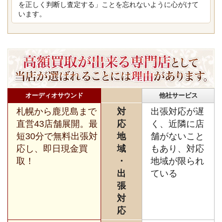
を正しく判断し査定する」ことを忘れないように心がけて
います。
オーディオサウンド
他社サービス
札幌から鹿児島まで
対
出張対応が遅
直営43店舗展開。最
応
く、近隣に店
短30分で無料出張対
地
舗がないこと
応し、即日現金買
域
もあり、対応
取！
・
地域が限られ
出
ている
張
対
応