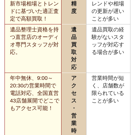
新市場相場とトレン
精
レンドや相場
ドに基づいた適正査
度
の更新が遅い
定で高額買取！
ことが多い
遺品整理士資格を持
遺
遺品買取の経
つ直営店のオーディ
品
験がないスタ
オ専門スタッフが対
買
ッフが対応す
応。
取
る場合が多い
対
応
年中無休、9:00～
ア
営業時間が短
20:30の営業時間で
ク
く、店舗数が
電話対応、全国直営
セ
限られている
43店舗展開でどこで
ス
ことが多い
もアクセス可能！
・
営
業
時