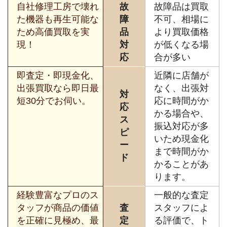
自社修理工房で壊れ
故
故障品は買取
た機器も再生可能な
障
不可、相場に
ため高価買取を実
品
より買取価格
現！
対
が低くなる場
応
合が多い
即査定・即現金化、
近隣に店舗が
出張買取なら即日最
なく、出張対
対
短30分でお伺い。
応に時間がか
応
かる場合や、
ス
振込対応が多
ピ
いため現金化
ー
まで時間がか
ド
かることがあ
ります。
経験豊富なプロのス
一般的な査定
タッフが商品の価値
査
スタッフによ
を正確に見極め、最
定
る評価で、ト