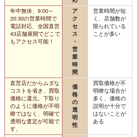
年中無休、9:00～
ア
営業時間が短
20:30の営業時間で
ク
く、店舗数が
電話対応、全国直営
セ
限られている
43店舗展開でどこで
ス
ことが多い
もアクセス可能！
・
営
業
時
間
直営店だからムダな
買取価格が不
価
コストを省き、買取
明瞭な場合が
格
価格に還元。下取り
多く、価格の
の
のように価格が不明
説明が十分で
透
瞭ではなく、明確で
はないことが
明
透明な査定が可能で
ある
性
す。