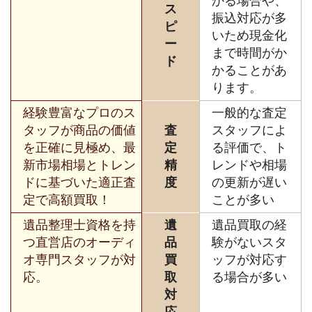
かる場合や、
ス
振込対応が多
ピ
いため現金化
ー
まで時間がか
ド
かることがあ
ります。
経験豊富なプロのス
一般的な査定
タッフが商品の価値
査
スタッフによ
を正確に見極め、最
定
る評価で、ト
新市場相場とトレン
精
レンドや相場
ドに基づいた適正査
度
の更新が遅い
定で高額買取！
ことが多い
遺品整理士資格を持
遺
遺品買取の経
つ直営店のオーディ
品
験がないスタ
オ専門スタッフが対
買
ッフが対応す
応。
取
る場合が多い
対
応