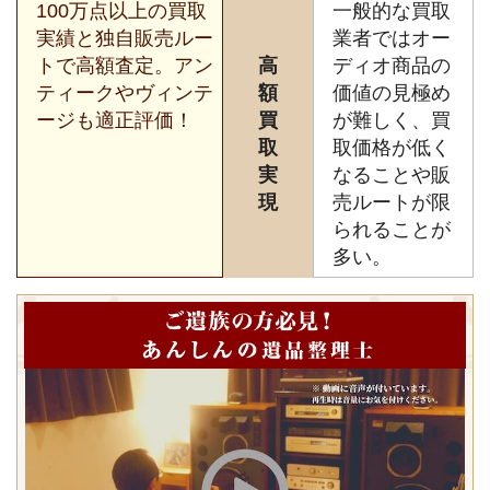
100万点以上の買取
一般的な買取
実績と独自販売ルー
業者ではオー
トで高額査定。アン
高
ディオ商品の
ティークやヴィンテ
額
価値の見極め
ージも適正評価！
買
が難しく、買
取
取価格が低く
実
なることや販
現
売ルートが限
られることが
多い。