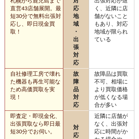
札幌から鹿児島まで
対
出張対応が遅
直営43店舗展開。最
応
く、近隣に店
短30分で無料出張対
地
舗がないこと
応し、即日現金買
域
もあり、対応
取！
・
地域が限られ
出
ている
張
対
応
自社修理工房で壊れ
故
故障品は買取
た機器も再生可能な
障
不可、相場に
ため高価買取を実
品
より買取価格
現！
対
が低くなる場
応
合が多い
即査定・即現金化、
近隣に店舗が
出張買取なら即日最
なく、出張対
対
短30分でお伺い。
応に時間がか
応