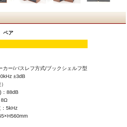
5 ペア
ーカー/バスレフ方式/ブックシェルフ型
Hz ±3dB
続）
：88dB
8Ω
5kHz
5×H560mm