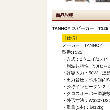
商品説明
TANNOY スピーカー T12
［仕様］
メーカー：TANNOY
型番:T125
・方式：2ウェイ/2スピ
・周波数特性：50Hz～20k
・許容入力：50W（連
・出力音圧レベル(新JIS)
・公称インピーダンス：
・クロスオーバー周波数：
・外形寸法：W330×D26
・重量(1本)：約12kg