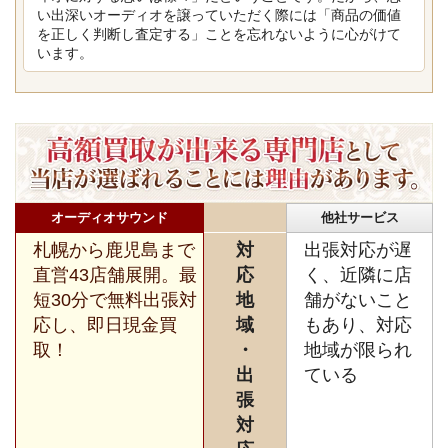
い出深いオーディオを譲っていただく際には「商品の価値
を正しく判断し査定する」ことを忘れないように心がけて
います。
オーディオサウンド
他社サービス
札幌から鹿児島まで
対
出張対応が遅
直営43店舗展開。最
応
く、近隣に店
短30分で無料出張対
地
舗がないこと
応し、即日現金買
域
もあり、対応
取！
・
地域が限られ
出
ている
張
対