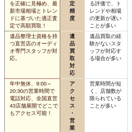
を正確に見極め、最
定
る評価で、ト
新市場相場とトレン
精
レンドや相場
ドに基づいた適正査
度
の更新が遅い
定で高額買取！
ことが多い
遺品整理士資格を持
遺
遺品買取の経
つ直営店のオーディ
品
験がないスタ
オ専門スタッフが対
買
ッフが対応す
応。
取
る場合が多い
対
応
年中無休、9:00～
ア
営業時間が短
20:30の営業時間で
ク
く、店舗数が
電話対応、全国直営
セ
限られている
43店舗展開でどこで
ス
ことが多い
もアクセス可能！
・
営
業