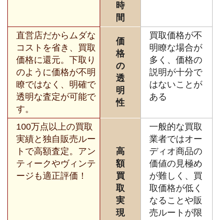
時
間
直営店だからムダな
買取価格が不
価
コストを省き、買取
明瞭な場合が
格
価格に還元。下取り
多く、価格の
の
のように価格が不明
説明が十分で
透
瞭ではなく、明確で
はないことが
明
透明な査定が可能で
ある
性
す。
100万点以上の買取
一般的な買取
実績と独自販売ルー
業者ではオー
トで高額査定。アン
高
ディオ商品の
ティークやヴィンテ
額
価値の見極め
ージも適正評価！
買
が難しく、買
取
取価格が低く
実
なることや販
現
売ルートが限