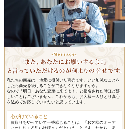
-Message-
私たちの商売は、地元に根付いた商売です。いい加減なことを
したら商売を続けることができなくなりますから。
なので「明日、あなた査定に来てよ！」と指名された時ほど嬉
しいことはございません。これからも、お客様一人ひとり真心
を込めて対応していきたいと思っています。
心がけていること
買取りをやっていて一番感じることは、「お客様のオーデ
ィオに対する思いは様々」だということです。だから、思