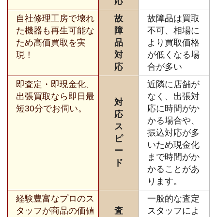
応
自社修理工房で壊れ
故
故障品は買取
た機器も再生可能な
障
不可、相場に
ため高価買取を実
品
より買取価格
現！
対
が低くなる場
応
合が多い
即査定・即現金化、
近隣に店舗が
出張買取なら即日最
なく、出張対
対
短30分でお伺い。
応に時間がか
応
かる場合や、
ス
振込対応が多
ピ
いため現金化
ー
まで時間がか
ド
かることがあ
ります。
経験豊富なプロのス
一般的な査定
タッフが商品の価値
査
スタッフによ