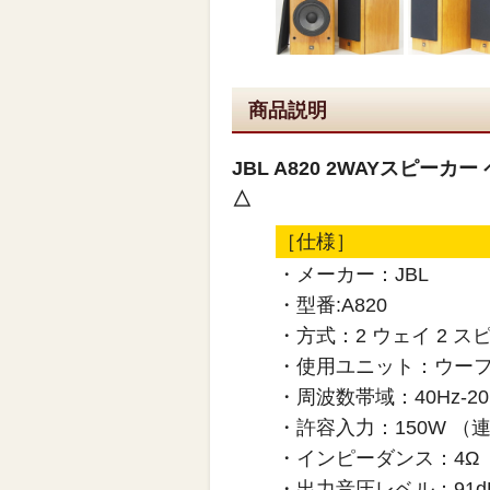
商品説明
JBL A820 2WAYスピー
△
［仕様］
・メーカー：JBL
・型番:A820
・方式：2 ウェイ 2 
・使用ユニット：ウーファ
・周波数帯域：4
・許容入力：150
・インピーダンス：4Ω
・出力音圧レベル：91dB/