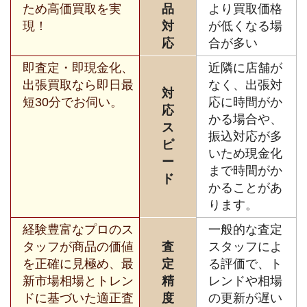
ため高価買取を実
品
より買取価格
現！
対
が低くなる場
応
合が多い
即査定・即現金化、
近隣に店舗が
出張買取なら即日最
なく、出張対
対
短30分でお伺い。
応に時間がか
応
かる場合や、
ス
振込対応が多
ピ
いため現金化
ー
まで時間がか
ド
かることがあ
ります。
経験豊富なプロのス
一般的な査定
タッフが商品の価値
査
スタッフによ
を正確に見極め、最
定
る評価で、ト
新市場相場とトレン
精
レンドや相場
ドに基づいた適正査
度
の更新が遅い