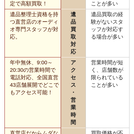
定で高額買取！
ことが多い
遺品整理士資格を持
遺
遺品買取の経
つ直営店のオーディ
品
験がないスタ
オ専門スタッフが対
買
ッフが対応す
応。
取
る場合が多い
対
応
年中無休、9:00～
ア
営業時間が短
20:30の営業時間で
ク
く、店舗数が
電話対応、全国直営
セ
限られている
43店舗展開でどこで
ス
ことが多い
もアクセス可能！
・
営
業
時
間
直営店だからムダな
買取価格が不