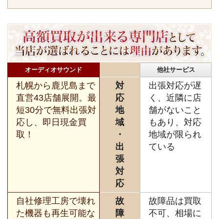
オーディオサウンド
他社サービス
札幌から鹿児島まで
対
出張対応が遅
直営43店舗展開。最
応
く、近隣に店
短30分で無料出張対
地
舗がないこと
応し、即日現金買
域
もあり、対応
取！
・
地域が限られ
出
ている
張
対
応
自社修理工房で壊れ
故
故障品は買取
た機器も再生可能な
障
不可、相場に