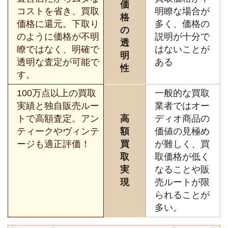
価
コストを省き、買取
明瞭な場合が
格
価格に還元。下取り
多く、価格の
の
のように価格が不明
説明が十分で
透
瞭ではなく、明確で
はないことが
明
透明な査定が可能で
ある
性
す。
100万点以上の買取
一般的な買取
実績と独自販売ルー
業者ではオー
トで高額査定。アン
高
ディオ商品の
ティークやヴィンテ
額
価値の見極め
ージも適正評価！
買
が難しく、買
取
取価格が低く
実
なることや販
現
売ルートが限
られることが
多い。