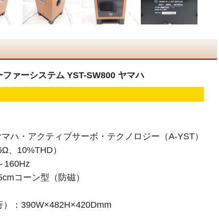
ーファーシステム YST-SW800 ヤマハ
マハ・アクティブサーボ・テクノロジー（A-YST）
6Ω、10%THD）
160Hz
5cmコーン型（防磁）
：390W×482H×420Dmm