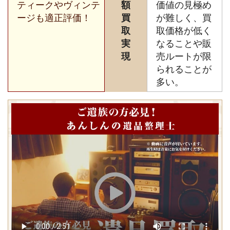
ティークやヴィンテ
額
価値の見極め
ージも適正評価！
買
が難しく、買
取
取価格が低く
実
なることや販
現
売ルートが限
られることが
多い。