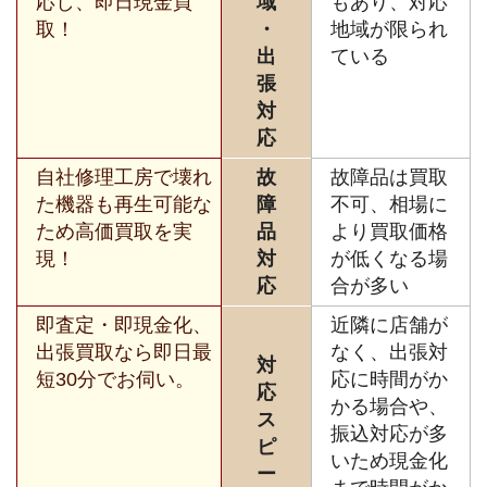
応し、即日現金買
域
もあり、対応
取！
・
地域が限られ
出
ている
張
対
応
自社修理工房で壊れ
故
故障品は買取
た機器も再生可能な
障
不可、相場に
ため高価買取を実
品
より買取価格
現！
対
が低くなる場
応
合が多い
即査定・即現金化、
近隣に店舗が
出張買取なら即日最
なく、出張対
対
短30分でお伺い。
応に時間がか
応
かる場合や、
ス
振込対応が多
ピ
いため現金化
ー