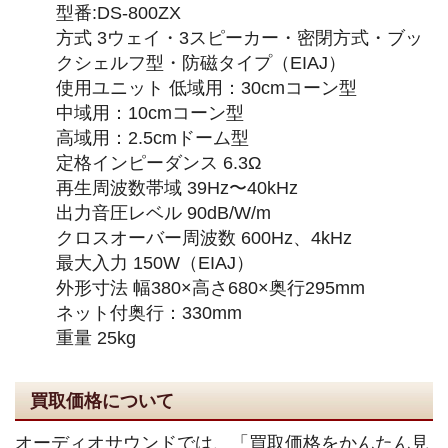
型番:DS-800ZX
方式 3ウェイ・3スピーカー・密閉方式・ブッ
クシェルフ型・防磁タイプ（EIAJ）
使用ユニット 低域用：30cmコーン型
中域用：10cmコーン型
高域用：2.5cmドーム型
定格インピーダンス 6.3Ω
再生周波数帯域 39Hz〜40kHz
出力音圧レベル 90dB/W/m
クロスオーバー周波数 600Hz、4kHz
最大入力 150W（EIAJ）
外形寸法 幅380×高さ680×奥行295mm
ネット付奥行：330mm
重量 25kg
買取価格について
オーディオサウンドでは、「買取価格をかんたん見