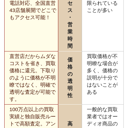
電話対応、全国直営
セ
限られている
43店舗展開でどこで
ス
ことが多い
もアクセス可能！
・
営
業
時
間
直営店だからムダな
買取価格が不
価
コストを省き、買取
明瞭な場合が
格
価格に還元。下取り
多く、価格の
の
のように価格が不明
説明が十分で
透
瞭ではなく、明確で
はないことが
明
透明な査定が可能で
ある
性
す。
100万点以上の買取
一般的な買取
実績と独自販売ルー
業者ではオー
トで高額査定。アン
高
ディオ商品の