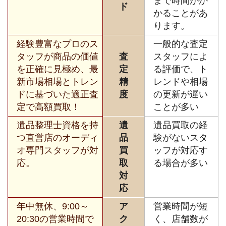
まで時間がか
ド
かることがあ
ります。
経験豊富なプロのス
一般的な査定
タッフが商品の価値
査
スタッフによ
を正確に見極め、最
定
る評価で、ト
新市場相場とトレン
精
レンドや相場
ドに基づいた適正査
度
の更新が遅い
定で高額買取！
ことが多い
遺品整理士資格を持
遺
遺品買取の経
つ直営店のオーディ
品
験がないスタ
オ専門スタッフが対
買
ッフが対応す
応。
取
る場合が多い
対
応
年中無休、9:00～
ア
営業時間が短
20:30の営業時間で
ク
く、店舗数が