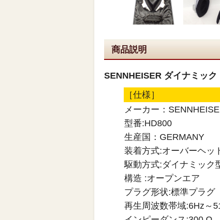
商品説明
SENNHEISER ダイナミッ
［仕様］
メーカー：SENNHEISE
型番:HD800
生産国：GERMANY
装着方式:オーバーヘッ
駆動方式:ダイナミック
構造 :オープンエア
プラグ形状:標準プラグ
再生周波数帯域:6Hz～51
インピーダンス:300 Ω