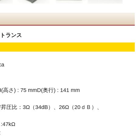
 昇圧トランス
ca
(高さ) : 75 mmD(奥行) : 141 mm
圧比：3Ω（34dB）、26Ω（20ｄＢ）、
47kΩ
z