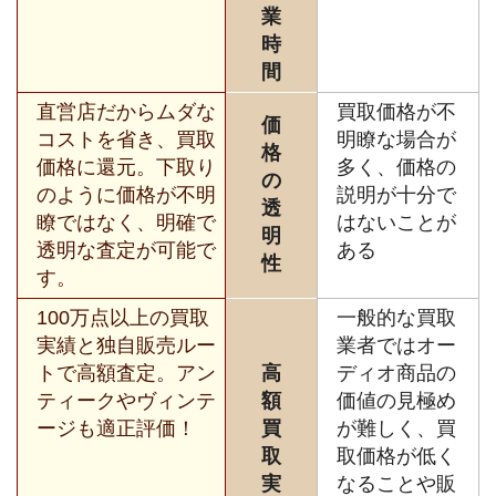
業
時
間
直営店だからムダな
買取価格が不
価
コストを省き、買取
明瞭な場合が
格
価格に還元。下取り
多く、価格の
の
のように価格が不明
説明が十分で
透
瞭ではなく、明確で
はないことが
明
透明な査定が可能で
ある
性
す。
100万点以上の買取
一般的な買取
実績と独自販売ルー
業者ではオー
トで高額査定。アン
高
ディオ商品の
ティークやヴィンテ
額
価値の見極め
ージも適正評価！
買
が難しく、買
取
取価格が低く
実
なることや販