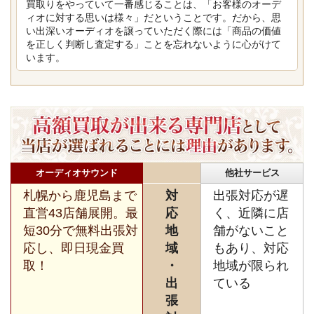
買取りをやっていて一番感じることは、「お客様のオーデ
ィオに対する思いは様々」だということです。だから、思
い出深いオーディオを譲っていただく際には「商品の価値
を正しく判断し査定する」ことを忘れないように心がけて
います。
オーディオサウンド
他社サービス
札幌から鹿児島まで
対
出張対応が遅
直営43店舗展開。最
応
く、近隣に店
短30分で無料出張対
地
舗がないこと
応し、即日現金買
域
もあり、対応
取！
・
地域が限られ
出
ている
張