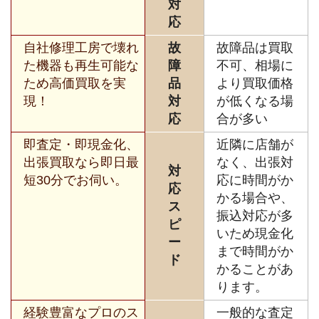
対
応
自社修理工房で壊れ
故
故障品は買取
た機器も再生可能な
障
不可、相場に
ため高価買取を実
品
より買取価格
現！
対
が低くなる場
応
合が多い
即査定・即現金化、
近隣に店舗が
出張買取なら即日最
なく、出張対
対
短30分でお伺い。
応に時間がか
応
かる場合や、
ス
振込対応が多
ピ
いため現金化
ー
まで時間がか
ド
かることがあ
ります。
経験豊富なプロのス
一般的な査定