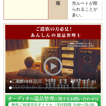
現
売ルートが限
られることが
多い。