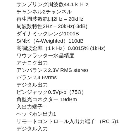
サンプリング周波数44.1ｋＨｚ
チャンネル2チャンネル
再生周波数範囲2Hz – 20kHz
周波数特性2Hz – 20kHz(-3dB)
ダイナミックレンジ100dB
S/N比（A‐Weighted）110dB
高調波歪率（1ｋHz）0.0015% (1kHz)
ワウフラッター水晶精度
アナログ出力
アンバランス2.3V RMS stereo
バランス4.6Vrms
デジタル出力
ピンジャック0.5Vp-p（75Ω）
角型光コネクター-19dBm
入出力端子－
ヘッドホン出力1
リモートコントロール入出力端子 （RC-5)1
デジタル入力