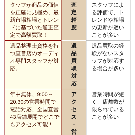
タッフが商品の価値
査
スタッフによ
を正確に見極め、最
定
る評価で、ト
新市場相場とトレン
精
レンドや相場
ドに基づいた適正査
度
の更新が遅い
定で高額買取！
ことが多い
遺品整理士資格を持
遺
遺品買取の経
つ直営店のオーディ
品
験がないスタ
オ専門スタッフが対
買
ッフが対応す
応。
取
る場合が多い
対
応
年中無休、9:00～
ア
営業時間が短
20:30の営業時間で
ク
く、店舗数が
電話対応、全国直営
セ
限られている
43店舗展開でどこで
ス
ことが多い
もアクセス可能！
・
営