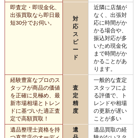
即査定・即現金化、
近隣に店舗が
出張買取なら即日最
なく、出張対
対
短30分でお伺い。
応に時間がか
応
かる場合や、
ス
振込対応が多
ピ
いため現金化
ー
まで時間がか
ド
かることがあ
ります。
経験豊富なプロのス
一般的な査定
タッフが商品の価値
査
スタッフによ
を正確に見極め、最
定
る評価で、ト
新市場相場とトレン
精
レンドや相場
ドに基づいた適正査
度
の更新が遅い
定で高額買取！
ことが多い
遺品整理士資格を持
遺
遺品買取の経
つ直営店のオーディ
品
験がないスタ