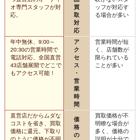
オ専門スタッフが対
買
ッフが対応す
応。
取
る場合が多い
対
応
年中無休、9:00～
ア
営業時間が短
20:30の営業時間で
ク
く、店舗数が
電話対応、全国直営
セ
限られている
43店舗展開でどこで
ス
ことが多い
もアクセス可能！
・
営
業
時
間
直営店だからムダな
買取価格が不
価
コストを省き、買取
明瞭な場合が
格
価格に還元。下取り
多く、価格の
の
のように価格が不明
説明が十分で