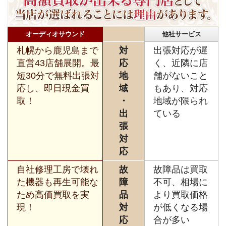
オーディオサウンド
他社サービス
札幌から鹿児島まで
対
出張対応が遅
直営43店舗展開。最
応
く、近隣に店
短30分で無料出張対
地
舗がないこと
応し、即日現金買
域
もあり、対応
取！
・
地域が限られ
出
ている
張
対
応
自社修理工房で壊れ
故
故障品は買取
た機器も再生可能な
障
不可、相場に
ため高価買取を実
品
より買取価格
現！
対
が低くなる場
応
合が多い