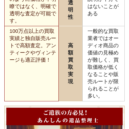
透
瞭ではなく、明確で
はないことが
明
透明な査定が可能で
ある
性
す。
100万点以上の買取
一般的な買取
実績と独自販売ルー
業者ではオー
トで高額査定。アン
高
ディオ商品の
ティークやヴィンテ
額
価値の見極め
ージも適正評価！
買
が難しく、買
取
取価格が低く
実
なることや販
現
売ルートが限
られることが
多い。