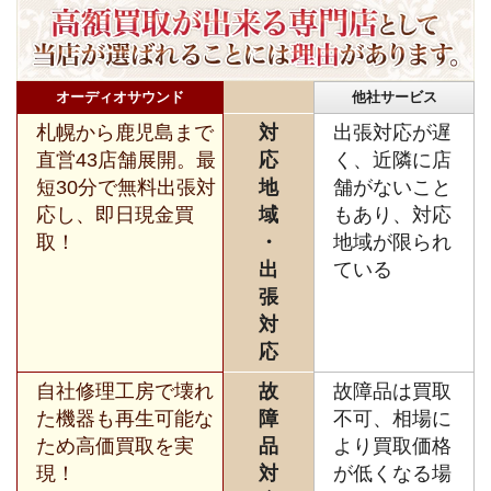
オーディオサウンド
他社サービス
札幌から鹿児島まで
対
出張対応が遅
直営43店舗展開。最
応
く、近隣に店
短30分で無料出張対
地
舗がないこと
応し、即日現金買
域
もあり、対応
取！
・
地域が限られ
出
ている
張
対
応
自社修理工房で壊れ
故
故障品は買取
た機器も再生可能な
障
不可、相場に
ため高価買取を実
品
より買取価格
現！
対
が低くなる場