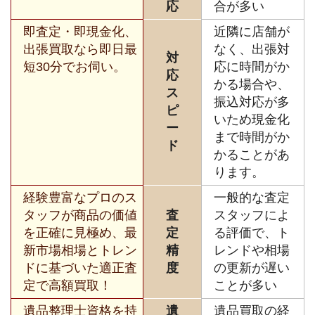
応
合が多い
即査定・即現金化、
近隣に店舗が
出張買取なら即日最
なく、出張対
対
短30分でお伺い。
応に時間がか
応
かる場合や、
ス
振込対応が多
ピ
いため現金化
ー
まで時間がか
ド
かることがあ
ります。
経験豊富なプロのス
一般的な査定
タッフが商品の価値
査
スタッフによ
を正確に見極め、最
定
る評価で、ト
新市場相場とトレン
精
レンドや相場
ドに基づいた適正査
度
の更新が遅い
定で高額買取！
ことが多い
遺品整理士資格を持
遺
遺品買取の経