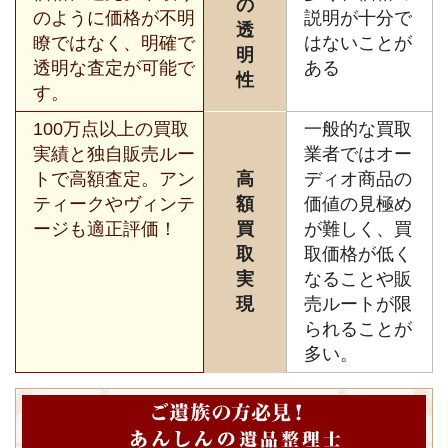
の
のように価格が不明
説明が十分で
透
瞭ではなく、明確で
はないことが
明
透明な査定が可能で
ある
性
す。
100万点以上の買取
一般的な買取
実績と独自販売ルー
業者ではオー
トで高額査定。アン
高
ディオ商品の
ティークやヴィンテ
額
価値の見極め
ージも適正評価！
買
が難しく、買
取
取価格が低く
実
なることや販
現
売ルートが限
られることが
多い。