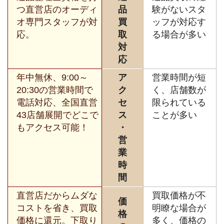
つ直営店のオーディ
品
験がないスタ
オ専門スタッフが対
買
ッフが対応す
応。
取
る場合が多い
対
応
年中無休、9:00～
ア
営業時間が短
20:30の営業時間で
ク
く、店舗数が
電話対応、全国直営
セ
限られている
43店舗展開でどこで
ス
ことが多い
もアクセス可能！
・
営
業
時
間
直営店だからムダな
買取価格が不
価
コストを省き、買取
明瞭な場合が
格
価格に還元。下取り
多く、価格の