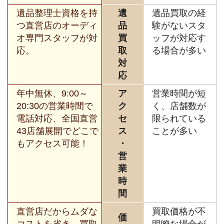
遺品整理士資格を持
遺
遺品買取の経
つ直営店のオーディ
品
験がないスタ
オ専門スタッフが対
買
ッフが対応す
応。
取
る場合が多い
対
応
年中無休、9:00～
ア
営業時間が短
20:30の営業時間で
ク
く、店舗数が
電話対応、全国直営
セ
限られている
43店舗展開でどこで
ス
ことが多い
もアクセス可能！
・
営
業
時
間
直営店だからムダな
買取価格が不
価
コストを省き、買取
明瞭な場合が