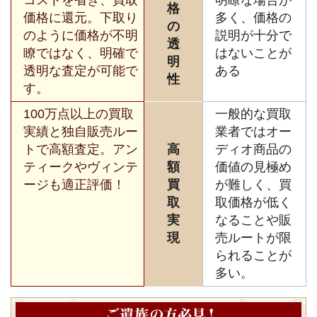
格
価格に還元。下取り
多く、価格の
の
のように価格が不明
説明が十分で
透
瞭ではなく、明確で
はないことが
明
透明な査定が可能で
ある
性
す。
100万点以上の買取
一般的な買取
実績と独自販売ルー
業者ではオー
トで高額査定。アン
高
ディオ商品の
ティークやヴィンテ
額
価値の見極め
ージも適正評価！
買
が難しく、買
取
取価格が低く
実
なることや販
現
売ルートが限
られることが
多い。