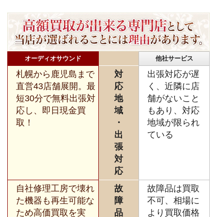
オーディオサウンド
他社サービス
札幌から鹿児島まで
対
出張対応が遅
直営43店舗展開。最
応
く、近隣に店
短30分で無料出張対
地
舗がないこと
応し、即日現金買
域
もあり、対応
取！
・
地域が限られ
出
ている
張
対
応
自社修理工房で壊れ
故
故障品は買取
た機器も再生可能な
障
不可、相場に
ため高価買取を実
品
より買取価格