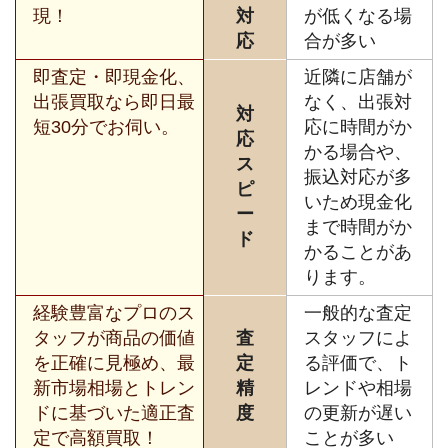
現！
対
が低くなる場
応
合が多い
即査定・即現金化、
近隣に店舗が
出張買取なら即日最
なく、出張対
対
短30分でお伺い。
応に時間がか
応
かる場合や、
ス
振込対応が多
ピ
いため現金化
ー
まで時間がか
ド
かることがあ
ります。
経験豊富なプロのス
一般的な査定
タッフが商品の価値
査
スタッフによ
を正確に見極め、最
定
る評価で、ト
新市場相場とトレン
精
レンドや相場
ドに基づいた適正査
度
の更新が遅い
定で高額買取！
ことが多い