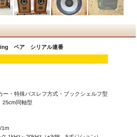
rling ペア シリアル連番
ーカー・特殊バスレフ方式・ブックシェルフ型
25cm同軸型
/1m
1kHz～20kHz（±3dB、5ポジション）