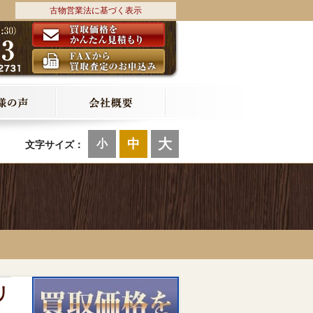
古物営業法に基づく表示
大
中
小
文字サイズ：
リ