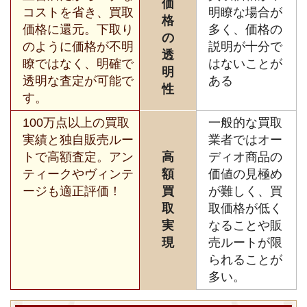
価
コストを省き、買取
明瞭な場合が
格
価格に還元。下取り
多く、価格の
の
のように価格が不明
説明が十分で
透
瞭ではなく、明確で
はないことが
明
透明な査定が可能で
ある
性
す。
100万点以上の買取
一般的な買取
実績と独自販売ルー
業者ではオー
トで高額査定。アン
高
ディオ商品の
ティークやヴィンテ
額
価値の見極め
ージも適正評価！
買
が難しく、買
取
取価格が低く
実
なることや販
現
売ルートが限
られることが
多い。