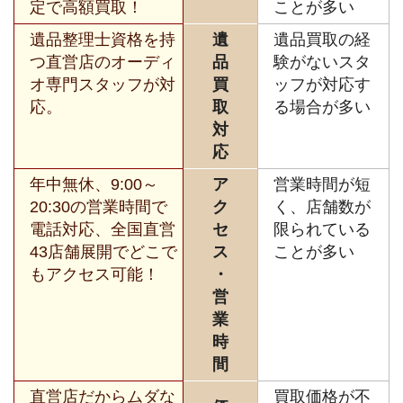
定で高額買取！
ことが多い
遺品整理士資格を持
遺
遺品買取の経
つ直営店のオーディ
品
験がないスタ
オ専門スタッフが対
買
ッフが対応す
応。
取
る場合が多い
対
応
年中無休、9:00～
ア
営業時間が短
20:30の営業時間で
ク
く、店舗数が
電話対応、全国直営
セ
限られている
43店舗展開でどこで
ス
ことが多い
もアクセス可能！
・
営
業
時
間
直営店だからムダな
買取価格が不