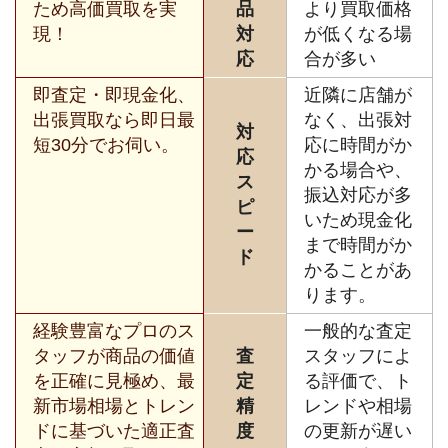
ため高価買取を実
品
より買取価格
現！
対
が低くなる場
応
合が多い
即査定・即現金化、
近隣に店舗が
出張買取なら即日最
なく、出張対
対
短30分でお伺い。
応に時間がか
応
かる場合や、
ス
振込対応が多
ピ
いため現金化
ー
まで時間がか
ド
かることがあ
ります。
経験豊富なプロのス
一般的な査定
タッフが商品の価値
査
スタッフによ
を正確に見極め、最
定
る評価で、ト
新市場相場とトレン
精
レンドや相場
ドに基づいた適正査
度
の更新が遅い