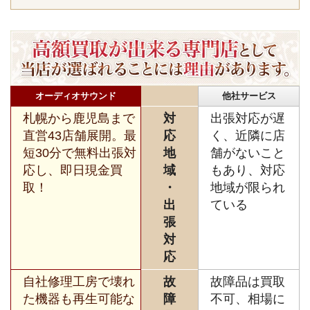
オーディオサウンド
他社サービス
札幌から鹿児島まで
対
出張対応が遅
直営43店舗展開。最
応
く、近隣に店
短30分で無料出張対
地
舗がないこと
応し、即日現金買
域
もあり、対応
取！
・
地域が限られ
出
ている
張
対
応
自社修理工房で壊れ
故
故障品は買取
た機器も再生可能な
障
不可、相場に