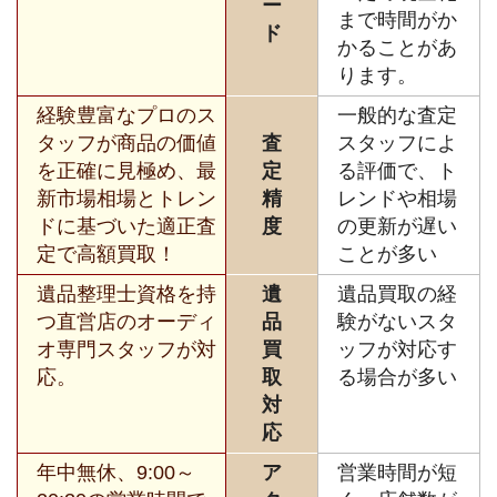
ー
まで時間がか
ド
かることがあ
ります。
経験豊富なプロのス
一般的な査定
タッフが商品の価値
査
スタッフによ
を正確に見極め、最
定
る評価で、ト
新市場相場とトレン
精
レンドや相場
ドに基づいた適正査
度
の更新が遅い
定で高額買取！
ことが多い
遺品整理士資格を持
遺
遺品買取の経
つ直営店のオーディ
品
験がないスタ
オ専門スタッフが対
買
ッフが対応す
応。
取
る場合が多い
対
応
年中無休、9:00～
ア
営業時間が短