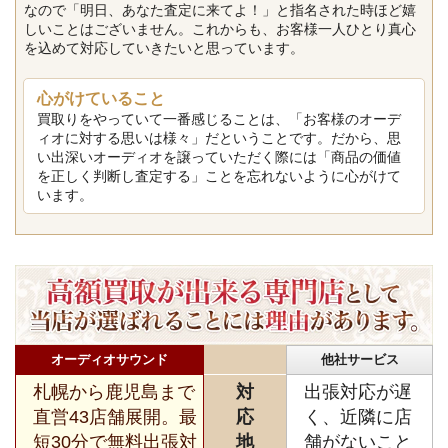
なので「明日、あなた査定に来てよ！」と指名された時ほど嬉
しいことはございません。これからも、お客様一人ひとり真心
を込めて対応していきたいと思っています。
心がけていること
買取りをやっていて一番感じることは、「お客様のオーデ
ィオに対する思いは様々」だということです。だから、思
い出深いオーディオを譲っていただく際には「商品の価値
を正しく判断し査定する」ことを忘れないように心がけて
います。
オーディオサウンド
他社サービス
札幌から鹿児島まで
対
出張対応が遅
直営43店舗展開。最
応
く、近隣に店
短30分で無料出張対
地
舗がないこと