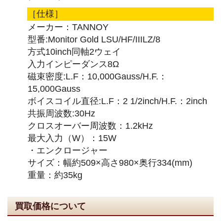
［仕様］
メーカー：TANNOY
型番:Monitor Gold LSU/HF/IIILZ/8
方式10inch同軸2ウェイ
入力インピーダンス8Ω
磁束密度:L.F：10,000Gauss/H.F.：
15,000Gauss
ボイスコイル直径:L.F：2 1/2inch/H.F.：2inch
共振周波数:30Hz
クロスオーバー周波数：1.2kHz
最大入力（W）：15W
・エンクロージャー
サイズ：幅約509×高さ980×奥行334(mm)
重量：約35kg
買取価格について