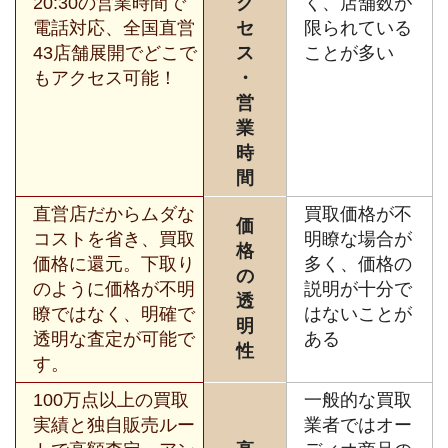
20:30の営業時間で
ク
く、店舗数が
電話対応、全国直営
セ
限られている
43店舗展開でどこで
ス
ことが多い
もアクセス可能！
・
営
業
時
間
直営店だからムダな
買取価格が不
価
コストを省き、買取
明瞭な場合が
格
価格に還元。下取り
多く、価格の
の
のように価格が不明
説明が十分で
透
瞭ではなく、明確で
はないことが
明
透明な査定が可能で
ある
性
す。
100万点以上の買取
一般的な買取
実績と独自販売ルー
業者ではオー