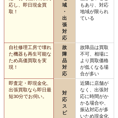
応し、即日現金買
域
もあり、対応
取！
・
地域が限られ
出
ている
張
対
応
自社修理工房で壊れ
故
故障品は買取
た機器も再生可能な
障
不可、相場に
ため高価買取を実
品
より買取価格
現！
対
が低くなる場
応
合が多い
即査定・即現金化、
近隣に店舗が
出張買取なら即日最
なく、出張対
対
短30分でお伺い。
応に時間がか
応
かる場合や、
ス
振込対応が多
ピ
いため現金化