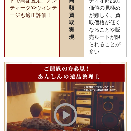
トで高額査定。アン
高
ディオ商品の
ティークやヴィンテ
額
価値の見極め
ージも適正評価！
買
が難しく、買
取
取価格が低く
実
なることや販
現
売ルートが限
られることが
多い。