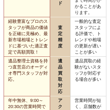
まで時間がか
ド
かることがあ
ります。
経験豊富なプロのス
一般的な査定
タッフが商品の価値
査
スタッフによ
を正確に見極め、最
定
る評価で、ト
新市場相場とトレン
精
レンドや相場
ドに基づいた適正査
度
の更新が遅い
定で高額買取！
ことが多い
遺品整理士資格を持
遺
遺品買取の経
つ直営店のオーディ
品
験がないスタ
オ専門スタッフが対
買
ッフが対応す
応。
取
る場合が多い
対
応
年中無休、9:00～
ア
営業時間が短
20:30の営業時間で
ク
く、店舗数が