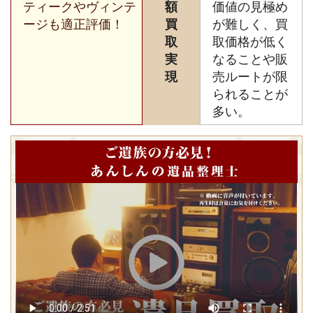
ティークやヴィンテ
額
価値の見極め
ージも適正評価！
買
が難しく、買
取
取価格が低く
実
なることや販
現
売ルートが限
られることが
多い。