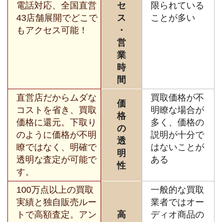
電話対応、全国直営
セ
限られている
43店舗展開でどこで
ス
ことが多い
もアクセス可能！
・
営
業
時
間
直営店だからムダな
買取価格が不
価
コストを省き、買取
明瞭な場合が
格
価格に還元。下取り
多く、価格の
の
のように価格が不明
説明が十分で
透
瞭ではなく、明確で
はないことが
明
透明な査定が可能で
ある
性
す。
100万点以上の買取
一般的な買取
実績と独自販売ルー
業者ではオー
トで高額査定。アン
高
ディオ商品の