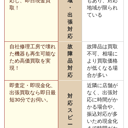
応し、即日現金買
域
もあり、対応
取！
・
地域が限られ
出
ている
張
対
応
自社修理工房で壊れ
故
故障品は買取
た機器も再生可能な
障
不可、相場に
ため高価買取を実
品
より買取価格
現！
対
が低くなる場
応
合が多い
即査定・即現金化、
近隣に店舗が
出張買取なら即日最
なく、出張対
対
短30分でお伺い。
応に時間がか
応
かる場合や、
ス
振込対応が多
ピ
いため現金化
ー