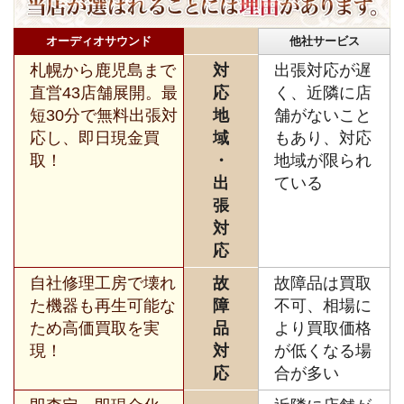
オーディオサウンド
他社サービス
札幌から鹿児島まで
対
出張対応が遅
直営43店舗展開。最
応
く、近隣に店
短30分で無料出張対
地
舗がないこと
応し、即日現金買
域
もあり、対応
取！
・
地域が限られ
出
ている
張
対
応
自社修理工房で壊れ
故
故障品は買取
た機器も再生可能な
障
不可、相場に
ため高価買取を実
品
より買取価格
現！
対
が低くなる場
応
合が多い