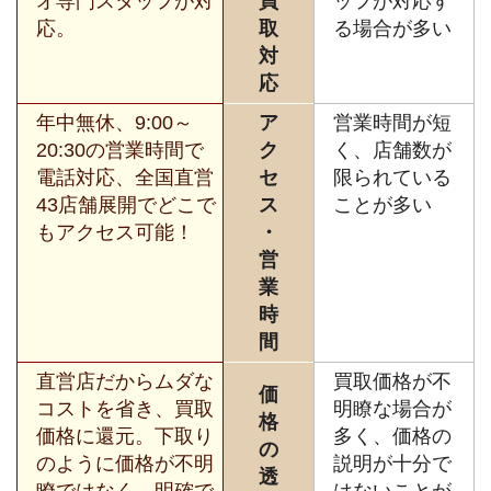
オ専門スタッフが対
買
ッフが対応す
応。
取
る場合が多い
対
応
年中無休、9:00～
ア
営業時間が短
20:30の営業時間で
ク
く、店舗数が
電話対応、全国直営
セ
限られている
43店舗展開でどこで
ス
ことが多い
もアクセス可能！
・
営
業
時
間
直営店だからムダな
買取価格が不
価
コストを省き、買取
明瞭な場合が
格
価格に還元。下取り
多く、価格の
の
のように価格が不明
説明が十分で
透
瞭ではなく、明確で
はないことが