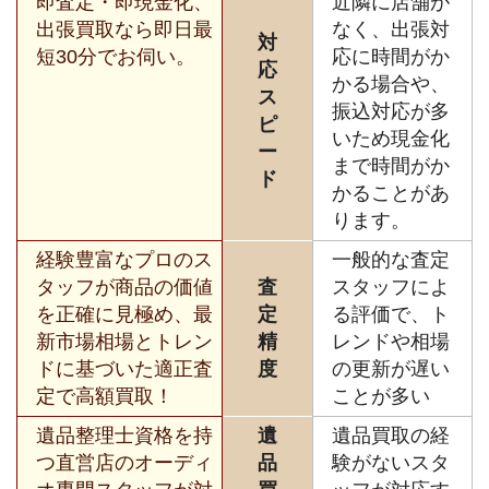
即査定・即現金化、
近隣に店舗が
出張買取なら即日最
なく、出張対
対
短30分でお伺い。
応に時間がか
応
かる場合や、
ス
振込対応が多
ピ
いため現金化
ー
まで時間がか
ド
かることがあ
ります。
経験豊富なプロのス
一般的な査定
タッフが商品の価値
査
スタッフによ
を正確に見極め、最
定
る評価で、ト
新市場相場とトレン
精
レンドや相場
ドに基づいた適正査
度
の更新が遅い
定で高額買取！
ことが多い
遺品整理士資格を持
遺
遺品買取の経
つ直営店のオーディ
品
験がないスタ