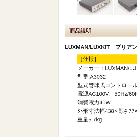
商品説明
LUXMAN/LUXKIT プ
［仕様］
メーカー：LUXMAN/LUX
型番:A3032
型式管球式コントロー
電源AC100V、50Hz/60
消費電力40W
外形寸法幅438×高さ77
重量5.7kg