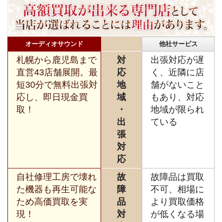
オーディオサウンド
他社サービス
札幌から鹿児島まで
対
出張対応が遅
直営43店舗展開。最
応
く、近隣に店
短30分で無料出張対
地
舗がないこと
応し、即日現金買
域
もあり、対応
取！
・
地域が限られ
出
ている
張
対
応
自社修理工房で壊れ
故
故障品は買取
た機器も再生可能な
障
不可、相場に
ため高価買取を実
品
より買取価格
現！
対
が低くなる場