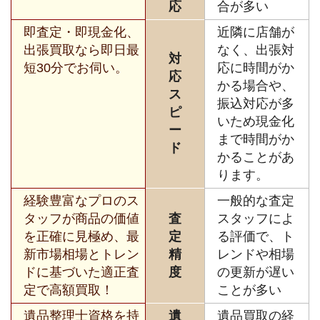
応
合が多い
即査定・即現金化、
近隣に店舗が
出張買取なら即日最
なく、出張対
対
短30分でお伺い。
応に時間がか
応
かる場合や、
ス
振込対応が多
ピ
いため現金化
ー
まで時間がか
ド
かることがあ
ります。
経験豊富なプロのス
一般的な査定
タッフが商品の価値
査
スタッフによ
を正確に見極め、最
定
る評価で、ト
新市場相場とトレン
精
レンドや相場
ドに基づいた適正査
度
の更新が遅い
定で高額買取！
ことが多い
遺品整理士資格を持
遺
遺品買取の経