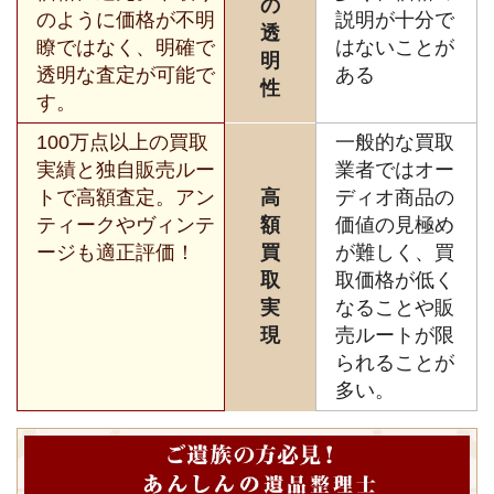
の
のように価格が不明
説明が十分で
透
瞭ではなく、明確で
はないことが
明
透明な査定が可能で
ある
性
す。
100万点以上の買取
一般的な買取
実績と独自販売ルー
業者ではオー
トで高額査定。アン
高
ディオ商品の
ティークやヴィンテ
額
価値の見極め
ージも適正評価！
買
が難しく、買
取
取価格が低く
実
なることや販
現
売ルートが限
られることが
多い。