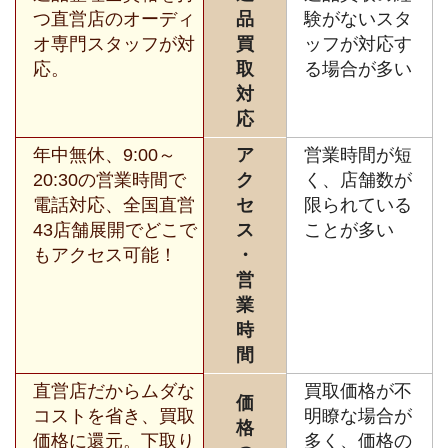
つ直営店のオーディ
品
験がないスタ
オ専門スタッフが対
買
ッフが対応す
応。
取
る場合が多い
対
応
年中無休、9:00～
ア
営業時間が短
20:30の営業時間で
ク
く、店舗数が
電話対応、全国直営
セ
限られている
43店舗展開でどこで
ス
ことが多い
もアクセス可能！
・
営
業
時
間
直営店だからムダな
買取価格が不
価
コストを省き、買取
明瞭な場合が
格
価格に還元。下取り
多く、価格の