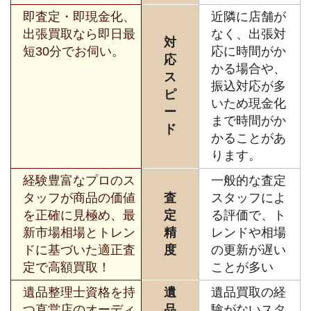
即査定・即現金化、
近隣に店舗が
出張買取なら即日最
なく、出張対
対
短30分でお伺い。
応に時間がか
応
かる場合や、
ス
振込対応が多
ピ
いため現金化
ー
まで時間がか
ド
かることがあ
ります。
経験豊富なプロのス
一般的な査定
タッフが商品の価値
査
スタッフによ
を正確に見極め、最
定
る評価で、ト
新市場相場とトレン
精
レンドや相場
ドに基づいた適正査
度
の更新が遅い
定で高額買取！
ことが多い
遺品整理士資格を持
遺
遺品買取の経
つ直営店のオーディ
品
験がないスタ