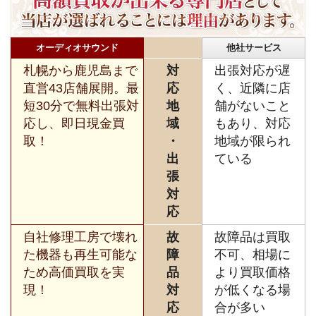
オーディオサウンド
他社サービス
札幌から鹿児島まで
対
出張対応が遅
直営43店舗展開。最
応
く、近隣に店
短30分で無料出張対
地
舗がないこと
応し、即日現金買
域
もあり、対応
取！
・
地域が限られ
出
ている
張
対
応
自社修理工房で壊れ
故
故障品は買取
た機器も再生可能な
障
不可、相場に
ため高価買取を実
品
より買取価格
現！
対
が低くなる場
応
合が多い