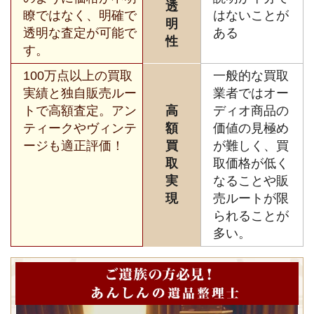
透
瞭ではなく、明確で
はないことが
明
透明な査定が可能で
ある
性
す。
100万点以上の買取
一般的な買取
実績と独自販売ルー
業者ではオー
トで高額査定。アン
高
ディオ商品の
ティークやヴィンテ
額
価値の見極め
ージも適正評価！
買
が難しく、買
取
取価格が低く
実
なることや販
現
売ルートが限
られることが
多い。