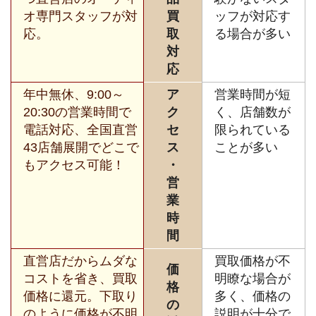
オ専門スタッフが対
買
ッフが対応す
応。
取
る場合が多い
対
応
年中無休、9:00～
ア
営業時間が短
20:30の営業時間で
ク
く、店舗数が
電話対応、全国直営
セ
限られている
43店舗展開でどこで
ス
ことが多い
もアクセス可能！
・
営
業
時
間
直営店だからムダな
買取価格が不
価
コストを省き、買取
明瞭な場合が
格
価格に還元。下取り
多く、価格の
の
のように価格が不明
説明が十分で