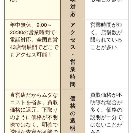
対
応
年中無休、9:00～
ア
営業時間が短
20:30の営業時間で
ク
く、店舗数が
電話対応、全国直営
セ
限られている
43店舗展開でどこで
ス
ことが多い
もアクセス可能！
・
営
業
時
間
直営店だからムダな
買取価格が不
価
コストを省き、買取
明瞭な場合が
格
価格に還元。下取り
多く、価格の
の
のように価格が不明
説明が十分で
透
瞭ではなく、明確で
はないことが
明
透明な査定が可能で
ある