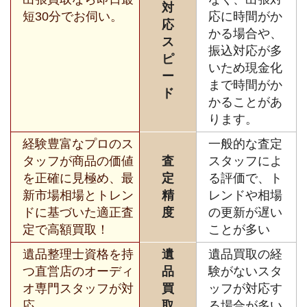
対
短30分でお伺い。
応に時間がか
応
かる場合や、
ス
振込対応が多
ピ
いため現金化
ー
まで時間がか
ド
かることがあ
ります。
経験豊富なプロのス
一般的な査定
タッフが商品の価値
査
スタッフによ
を正確に見極め、最
定
る評価で、ト
新市場相場とトレン
精
レンドや相場
ドに基づいた適正査
度
の更新が遅い
定で高額買取！
ことが多い
遺品整理士資格を持
遺
遺品買取の経
つ直営店のオーディ
品
験がないスタ
オ専門スタッフが対
買
ッフが対応す
応。
取
る場合が多い