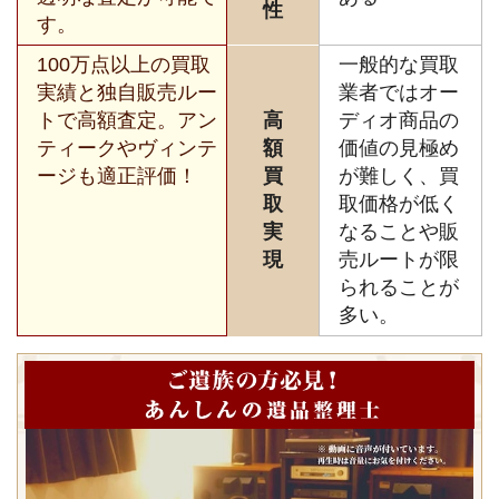
性
す。
100万点以上の買取
一般的な買取
実績と独自販売ルー
業者ではオー
トで高額査定。アン
高
ディオ商品の
ティークやヴィンテ
額
価値の見極め
ージも適正評価！
買
が難しく、買
取
取価格が低く
実
なることや販
現
売ルートが限
られることが
多い。