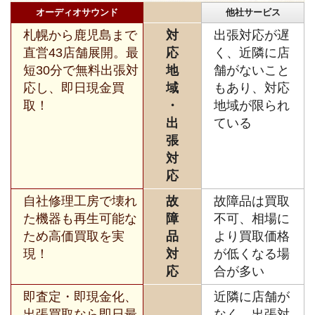
オーディオサウンド
他社サービス
札幌から鹿児島まで
対
出張対応が遅
直営43店舗展開。最
応
く、近隣に店
短30分で無料出張対
地
舗がないこと
応し、即日現金買
域
もあり、対応
取！
・
地域が限られ
出
ている
張
対
応
自社修理工房で壊れ
故
故障品は買取
た機器も再生可能な
障
不可、相場に
ため高価買取を実
品
より買取価格
現！
対
が低くなる場
応
合が多い
即査定・即現金化、
近隣に店舗が
出張買取なら即日最
なく、出張対