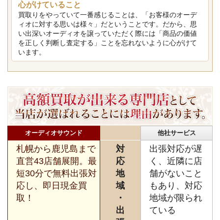
心がけていること
買取りをやっていて一番感じることは、「お客様のオーデ
ィオに対する思いは様々」だということです。だから、思
い出深いオーディオを譲っていただく際には「商品の価値
を正しく判断し査定する」ことを忘れないように心がけて
います。
オーディオサウンド
他社サービス
札幌から鹿児島まで
対
出張対応が遅
直営43店舗展開。最
応
く、近隣に店
短30分で無料出張対
地
舗がないこと
応し、即日現金買
域
もあり、対応
取！
・
地域が限られ
出
ている