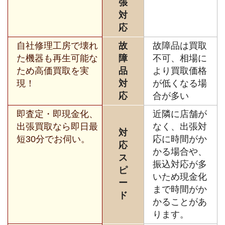
張
対
応
自社修理工房で壊れ
故
故障品は買取
た機器も再生可能な
障
不可、相場に
ため高価買取を実
品
より買取価格
現！
対
が低くなる場
応
合が多い
即査定・即現金化、
近隣に店舗が
出張買取なら即日最
なく、出張対
対
短30分でお伺い。
応に時間がか
応
かる場合や、
ス
振込対応が多
ピ
いため現金化
ー
まで時間がか
ド
かることがあ
ります。