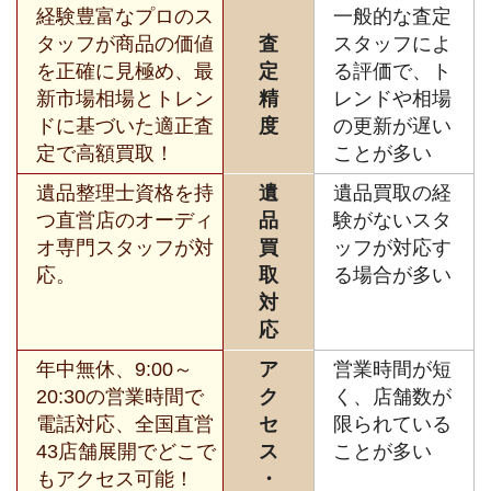
経験豊富なプロのス
一般的な査定
タッフが商品の価値
査
スタッフによ
を正確に見極め、最
定
る評価で、ト
新市場相場とトレン
精
レンドや相場
ドに基づいた適正査
度
の更新が遅い
定で高額買取！
ことが多い
遺品整理士資格を持
遺
遺品買取の経
つ直営店のオーディ
品
験がないスタ
オ専門スタッフが対
買
ッフが対応す
応。
取
る場合が多い
対
応
年中無休、9:00～
ア
営業時間が短
20:30の営業時間で
ク
く、店舗数が
電話対応、全国直営
セ
限られている
43店舗展開でどこで
ス
ことが多い
もアクセス可能！
・