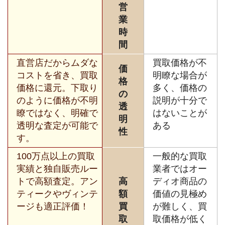
営
業
時
間
直営店だからムダな
買取価格が不
価
コストを省き、買取
明瞭な場合が
格
価格に還元。下取り
多く、価格の
の
のように価格が不明
説明が十分で
透
瞭ではなく、明確で
はないことが
明
透明な査定が可能で
ある
性
す。
100万点以上の買取
一般的な買取
実績と独自販売ルー
業者ではオー
トで高額査定。アン
高
ディオ商品の
ティークやヴィンテ
額
価値の見極め
ージも適正評価！
買
が難しく、買
取
取価格が低く