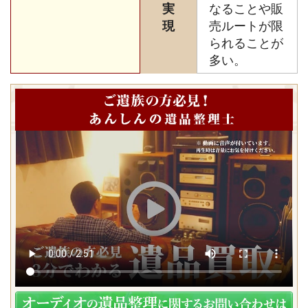
実
なることや販
現
売ルートが限
られることが
多い。