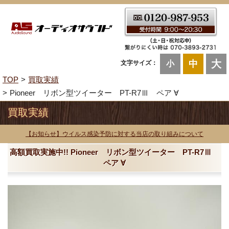
大
中
文字サイズ：
小
TOP
買取実績
Pioneer リボン型ツイーター PT-R7Ⅲ ペア ∀
買取実績
【お知らせ】ウイルス感染予防に対する当店の取り組みについて
高額買取実施中!! Pioneer リボン型ツイーター PT-R7Ⅲ
ペア ∀