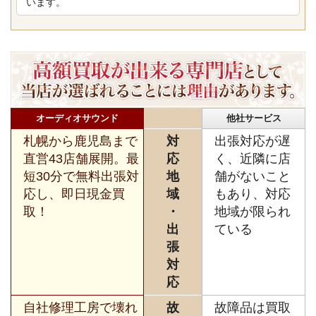
います。
オーディオサウンド
他社サービス
札幌から鹿児島まで
対
出張対応が遅
直営43店舗展開。最
応
く、近隣に店
短30分で無料出張対
地
舗がないこと
応し、即日現金買
域
もあり、対応
取！
・
地域が限られ
出
ている
張
対
応
自社修理工房で壊れ
故
故障品は買取