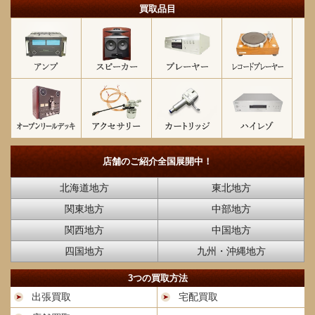
買取品目
店舗のご紹介
全国展開中！
北海道地方
東北地方
関東地方
中部地方
関西地方
中国地方
四国地方
九州・沖縄地方
3つの買取方法
出張買取
宅配買取