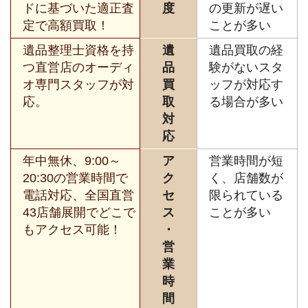
ドに基づいた適正査
度
の更新が遅い
定で高額買取！
ことが多い
遺品整理士資格を持
遺
遺品買取の経
つ直営店のオーディ
品
験がないスタ
オ専門スタッフが対
買
ッフが対応す
応。
取
る場合が多い
対
応
年中無休、9:00～
ア
営業時間が短
20:30の営業時間で
ク
く、店舗数が
電話対応、全国直営
セ
限られている
43店舗展開でどこで
ス
ことが多い
もアクセス可能！
・
営
業
時
間