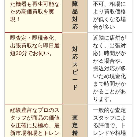
た機器も再生可能な
障
不可、相場に
ため高価買取を実
品
より買取価格
現！
対
が低くなる場
応
合が多い
即査定・即現金化、
近隣に店舗が
出張買取なら即日最
なく、出張対
対
短30分でお伺い。
応に時間がか
応
かる場合や、
ス
振込対応が多
ピ
いため現金化
ー
まで時間がか
ド
かることがあ
ります。
経験豊富なプロのス
一般的な査定
タッフが商品の価値
査
スタッフによ
を正確に見極め、最
定
る評価で、ト
新市場相場とトレン
精
レンドや相場