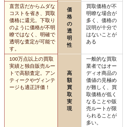
直営店だからムダな
買取価格が不
価
コストを省き、買取
明瞭な場合が
格
価格に還元。下取り
多く、価格の
の
のように価格が不明
説明が十分で
透
瞭ではなく、明確で
はないことが
明
透明な査定が可能で
ある
性
す。
100万点以上の買取
一般的な買取
実績と独自販売ルー
業者ではオー
トで高額査定。アン
高
ディオ商品の
ティークやヴィンテ
額
価値の見極め
ージも適正評価！
買
が難しく、買
取
取価格が低く
実
なることや販
現
売ルートが限
られることが
多い。