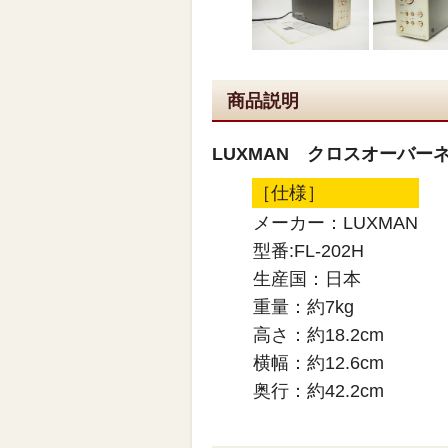
商品説明
LUXMAN クロスオーバーネッ
［仕様］
メーカー：LUXMAN
型番:FL-202H
生産国：日本
重量：約7kg
高さ：約18.2cm
横幅：約12.6cm
奥行：約42.2cm