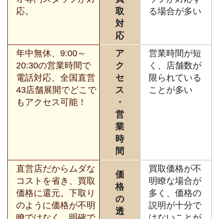
応。
取
る場合が多い
対
応
年中無休、9:00～
ア
営業時間が短
20:30の営業時間で
ク
く、店舗数が
電話対応、全国直営
セ
限られている
43店舗展開でどこで
ス
ことが多い
もアクセス可能！
・
営
業
時
間
直営店だからムダな
買取価格が不
価
コストを省き、買取
明瞭な場合が
格
価格に還元。下取り
多く、価格の
の
のように価格が不明
説明が十分で
透
瞭ではなく、明確で
はないことが