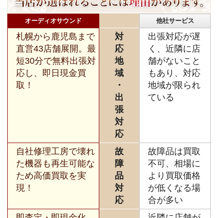
オーディオサウンド
他社サービス
札幌から鹿児島まで
対
出張対応が遅
直営43店舗展開。最
応
く、近隣に店
短30分で無料出張対
地
舗がないこと
応し、即日現金買
域
もあり、対応
取！
・
地域が限られ
出
ている
張
対
応
自社修理工房で壊れ
故
故障品は買取
た機器も再生可能な
障
不可、相場に
ため高価買取を実
品
より買取価格
現！
対
が低くなる場
応
合が多い
即査定・即現金化、
近隣に店舗が