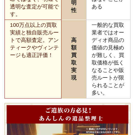
明
透明な査定が可能で
ある
性
す。
100万点以上の買取
一般的な買取
実績と独自販売ルー
業者ではオー
トで高額査定。アン
高
ディオ商品の
ティークやヴィンテ
額
価値の見極め
ージも適正評価！
買
が難しく、買
取
取価格が低く
実
なることや販
現
売ルートが限
られることが
多い。