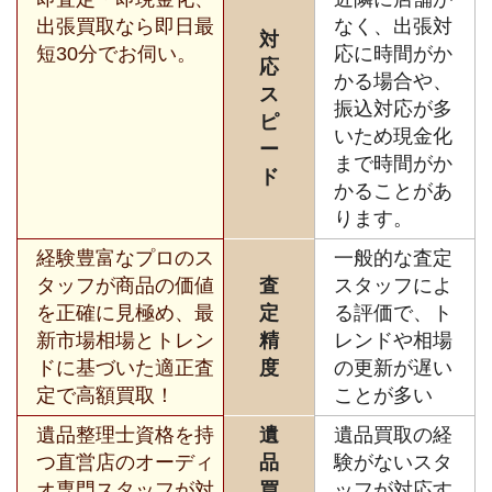
出張買取なら即日最
なく、出張対
対
短30分でお伺い。
応に時間がか
応
かる場合や、
ス
振込対応が多
ピ
いため現金化
ー
まで時間がか
ド
かることがあ
ります。
経験豊富なプロのス
一般的な査定
タッフが商品の価値
査
スタッフによ
を正確に見極め、最
定
る評価で、ト
新市場相場とトレン
精
レンドや相場
ドに基づいた適正査
度
の更新が遅い
定で高額買取！
ことが多い
遺品整理士資格を持
遺
遺品買取の経
つ直営店のオーディ
品
験がないスタ
オ専門スタッフが対
買
ッフが対応す