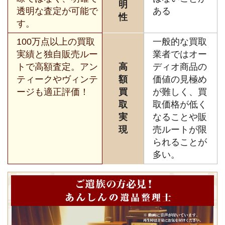
明
透明な査定が可能で
ある
性
す。
100万点以上の買取
一般的な買取
実績と独自販売ルー
業者ではオー
トで高額査定。アン
高
ディオ商品の
ティークやヴィンテ
額
価値の見極め
ージも適正評価！
買
が難しく、買
取
取価格が低く
実
なることや販
現
売ルートが限
られることが
多い。