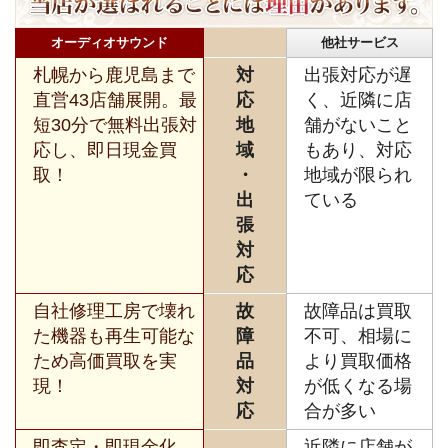
オーディオサウンド
他社サービス
札幌から鹿児島まで
対
出張対応が遅
直営43店舗展開。最
応
く、近隣に店
短30分で無料出張対
地
舗がないこと
応し、即日現金買
域
もあり、対応
取！
・
地域が限られ
出
ている
張
対
応
自社修理工房で壊れ
故
故障品は買取
た機器も再生可能な
障
不可、相場に
ため高価買取を実
品
より買取価格
現！
対
が低くなる場
応
合が多い
即査定・即現金化、
近隣に店舗が