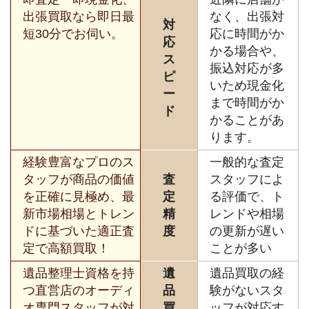
出張買取なら即日最
なく、出張対
対
短30分でお伺い。
応に時間がか
応
かる場合や、
ス
振込対応が多
ピ
いため現金化
ー
まで時間がか
ド
かることがあ
ります。
経験豊富なプロのス
一般的な査定
タッフが商品の価値
査
スタッフによ
を正確に見極め、最
定
る評価で、ト
新市場相場とトレン
精
レンドや相場
ドに基づいた適正査
度
の更新が遅い
定で高額買取！
ことが多い
遺品整理士資格を持
遺
遺品買取の経
つ直営店のオーディ
品
験がないスタ
オ専門スタッフが対
買
ッフが対応す