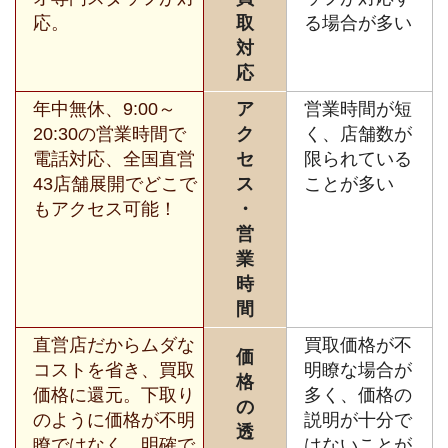
応。
取
る場合が多い
対
応
年中無休、9:00～
ア
営業時間が短
20:30の営業時間で
ク
く、店舗数が
電話対応、全国直営
セ
限られている
43店舗展開でどこで
ス
ことが多い
もアクセス可能！
・
営
業
時
間
直営店だからムダな
買取価格が不
価
コストを省き、買取
明瞭な場合が
格
価格に還元。下取り
多く、価格の
の
のように価格が不明
説明が十分で
透
瞭ではなく、明確で
はないことが