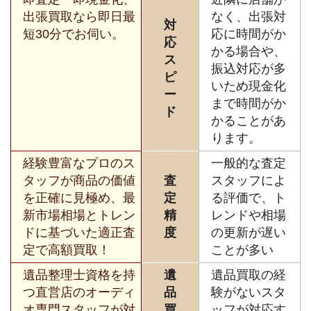
出張買取なら即日最
なく、出張対
対
短30分でお伺い。
応に時間がか
応
かる場合や、
ス
振込対応が多
ピ
いため現金化
ー
まで時間がか
ド
かることがあ
ります。
経験豊富なプロのス
一般的な査定
タッフが商品の価値
査
スタッフによ
を正確に見極め、最
定
る評価で、ト
新市場相場とトレン
精
レンドや相場
ドに基づいた適正査
度
の更新が遅い
定で高額買取！
ことが多い
遺品整理士資格を持
遺
遺品買取の経
つ直営店のオーディ
品
験がないスタ
オ専門スタッフが対
買
ッフが対応す