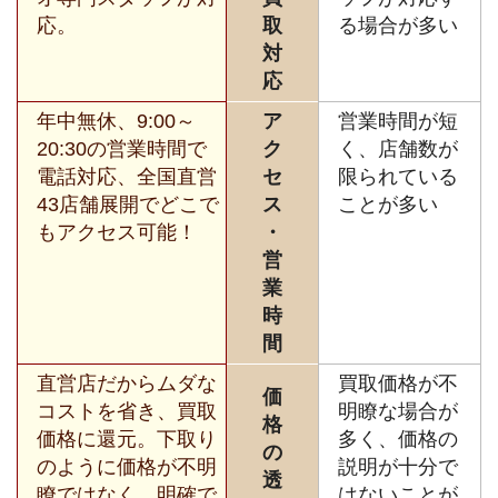
応。
取
る場合が多い
対
応
年中無休、9:00～
ア
営業時間が短
20:30の営業時間で
ク
く、店舗数が
電話対応、全国直営
セ
限られている
43店舗展開でどこで
ス
ことが多い
もアクセス可能！
・
営
業
時
間
直営店だからムダな
買取価格が不
価
コストを省き、買取
明瞭な場合が
格
価格に還元。下取り
多く、価格の
の
のように価格が不明
説明が十分で
透
瞭ではなく、明確で
はないことが