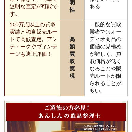
明
透明な査定が可能で
ある
性
す。
100万点以上の買取
一般的な買取
実績と独自販売ルー
業者ではオー
トで高額査定。アン
高
ディオ商品の
ティークやヴィンテ
額
価値の見極め
ージも適正評価！
買
が難しく、買
取
取価格が低く
実
なることや販
現
売ルートが限
られることが
多い。