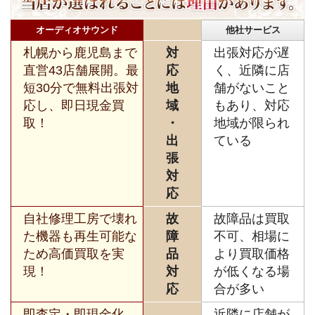
オーディオサウンド
他社サービス
札幌から鹿児島まで
対
出張対応が遅
直営43店舗展開。最
応
く、近隣に店
短30分で無料出張対
地
舗がないこと
応し、即日現金買
域
もあり、対応
取！
・
地域が限られ
出
ている
張
対
応
自社修理工房で壊れ
故
故障品は買取
た機器も再生可能な
障
不可、相場に
ため高価買取を実
品
より買取価格
現！
対
が低くなる場
応
合が多い
即査定・即現金化、
近隣に店舗が