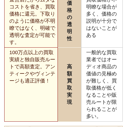
価
コストを省き、買取
明瞭な場合が
格
価格に還元。下取り
多く、価格の
の
のように価格が不明
説明が十分で
透
瞭ではなく、明確で
はないことが
明
透明な査定が可能で
ある
性
す。
100万点以上の買取
一般的な買取
実績と独自販売ルー
業者ではオー
トで高額査定。アン
高
ディオ商品の
ティークやヴィンテ
額
価値の見極め
ージも適正評価！
買
が難しく、買
取
取価格が低く
実
なることや販
現
売ルートが限
られることが
多い。