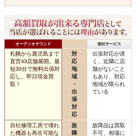
オーディオサウンド
他社サービス
札幌から鹿児島まで
対
出張対応が遅
直営43店舗展開。最
応
く、近隣に店
短30分で無料出張対
地
舗がないこと
応し、即日現金買
域
もあり、対応
取！
・
地域が限られ
出
ている
張
対
応
自社修理工房で壊れ
故
故障品は買取
た機器も再生可能な
障
不可、相場に