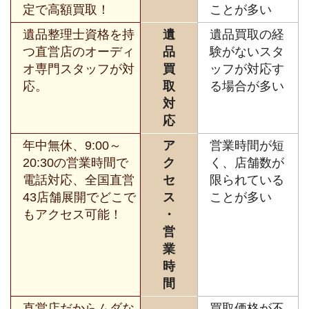
定で高額買取！
ことが多い
遺品整理士資格を持
遺
遺品買取の経
つ直営店のオーディ
品
験がないスタ
オ専門スタッフが対
買
ッフが対応す
応。
取
る場合が多い
対
応
年中無休、9:00～
ア
営業時間が短
20:30の営業時間で
ク
く、店舗数が
電話対応、全国直営
セ
限られている
43店舗展開でどこで
ス
ことが多い
もアクセス可能！
・
営
業
時
間
直営店だからムダな
買取価格が不