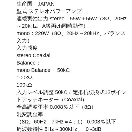
生産国：JAPAN
型式 ステレオパワーアンプ
連続実効出力 stereo：55W＋55W（8Ω、20Hz
～20kHz、A級両ch同時動作）
mono：220W（8Ω、20Hz～20kHz、バランス
入力）
入力感度
stereo Coaxial：
Balance：
mono Balance： 50kΩ
100kΩ
100kΩ
入力レベル調整 50kΩ固定抵抗切換式12ポイン
トアッテネーター（Coaxial）
全高調波歪率 0.008％以下（8Ω）
混変調歪率
（8Ω、60Hz：7kHz＝4：1） 0.008％以下
周波数特性 5Hz～300kHz、+0 -3dB