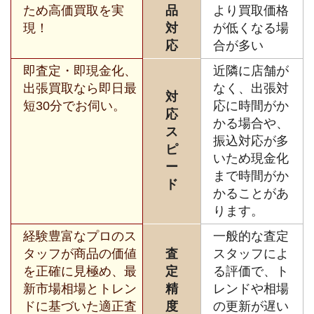
ため高価買取を実
品
より買取価格
現！
対
が低くなる場
応
合が多い
即査定・即現金化、
近隣に店舗が
出張買取なら即日最
なく、出張対
対
短30分でお伺い。
応に時間がか
応
かる場合や、
ス
振込対応が多
ピ
いため現金化
ー
まで時間がか
ド
かることがあ
ります。
経験豊富なプロのス
一般的な査定
タッフが商品の価値
査
スタッフによ
を正確に見極め、最
定
る評価で、ト
新市場相場とトレン
精
レンドや相場
ドに基づいた適正査
度
の更新が遅い