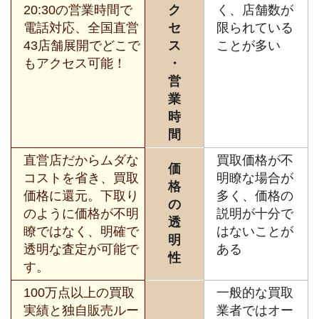
20:30の営業時間で
ク
く、店舗数が
電話対応、全国直営
セ
限られている
43店舗展開でどこで
ス
ことが多い
もアクセス可能！
・
営
業
時
間
直営店だからムダな
買取価格が不
価
コストを省き、買取
明瞭な場合が
格
価格に還元。下取り
多く、価格の
の
のように価格が不明
説明が十分で
透
瞭ではなく、明確で
はないことが
明
透明な査定が可能で
ある
性
す。
100万点以上の買取
一般的な買取
実績と独自販売ルー
業者ではオー