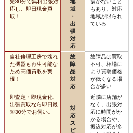
短30分で無料出張対
地
舗がないこと
応し、即日現金買
域
もあり、対応
取！
・
地域が限られ
出
ている
張
対
応
自社修理工房で壊れ
故
故障品は買取
た機器も再生可能な
障
不可、相場に
ため高価買取を実
品
より買取価格
現！
対
が低くなる場
応
合が多い
即査定・即現金化、
近隣に店舗が
出張買取なら即日最
なく、出張対
対
短30分でお伺い。
応に時間がか
応
かる場合や、
ス
振込対応が多
ピ