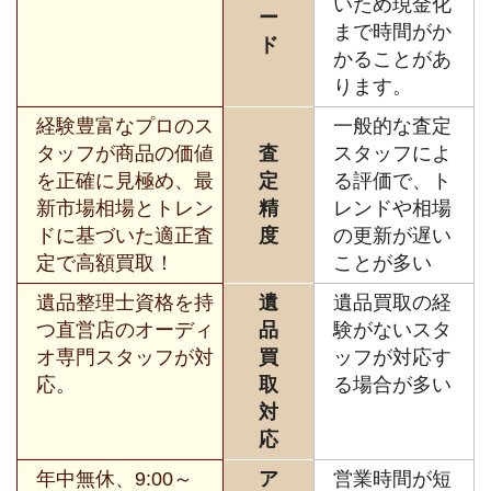
いため現金化
ー
まで時間がか
ド
かることがあ
ります。
経験豊富なプロのス
一般的な査定
タッフが商品の価値
査
スタッフによ
を正確に見極め、最
定
る評価で、ト
新市場相場とトレン
精
レンドや相場
ドに基づいた適正査
度
の更新が遅い
定で高額買取！
ことが多い
遺品整理士資格を持
遺
遺品買取の経
つ直営店のオーディ
品
験がないスタ
オ専門スタッフが対
買
ッフが対応す
応。
取
る場合が多い
対
応
年中無休、9:00～
ア
営業時間が短