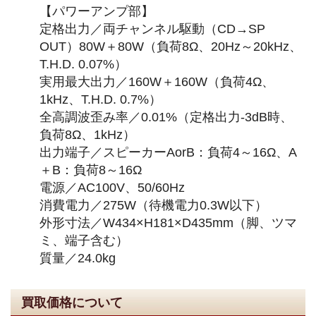
【パワーアンプ部】
定格出力／両チャンネル駆動（CD→SP
OUT）80W＋80W（負荷8Ω、20Hz～20kHz、
T.H.D. 0.07%）
実用最大出力／160W＋160W（負荷4Ω、
1kHz、T.H.D. 0.7%）
全高調波歪み率／0.01%（定格出力-3dB時、
負荷8Ω、1kHz）
出力端子／スピーカーAorB：負荷4～16Ω、A
＋B：負荷8～16Ω
電源／AC100V、50/60Hz
消費電力／275W（待機電力0.3W以下）
外形寸法／W434×H181×D435mm（脚、ツマ
ミ、端子含む）
質量／24.0kg
買取価格について