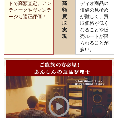
トで高額査定。アン
高
ディオ商品の
ティークやヴィンテ
額
価値の見極め
ージも適正評価！
買
が難しく、買
取
取価格が低く
実
なることや販
現
売ルートが限
られることが
多い。