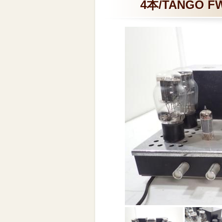
4本/TANGO FW