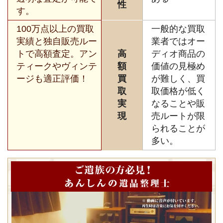
性
す。
100万点以上の買取
一般的な買取
実績と独自販売ルー
業者ではオー
トで高額査定。アン
高
ディオ商品の
ティークやヴィンテ
額
価値の見極め
ージも適正評価！
買
が難しく、買
取
取価格が低く
実
なることや販
現
売ルートが限
られることが
多い。