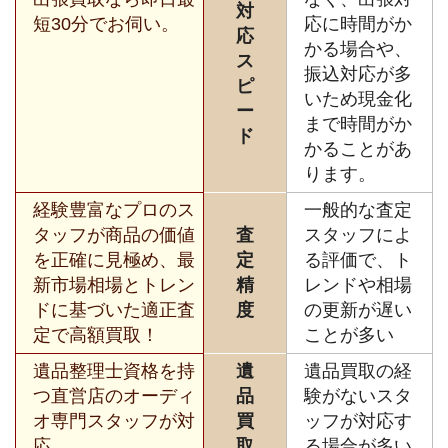
対
短30分でお伺い。
応に時間がか
応
かる場合や、
ス
振込対応が多
ピ
いため現金化
ー
まで時間がか
ド
かることがあ
ります。
経験豊富なプロのス
一般的な査定
タッフが商品の価値
査
スタッフによ
を正確に見極め、最
定
る評価で、ト
新市場相場とトレン
精
レンドや相場
ドに基づいた適正査
度
の更新が遅い
定で高額買取！
ことが多い
遺品整理士資格を持
遺
遺品買取の経
つ直営店のオーディ
品
験がないスタ
オ専門スタッフが対
買
ッフが対応す
応。
取
る場合が多い