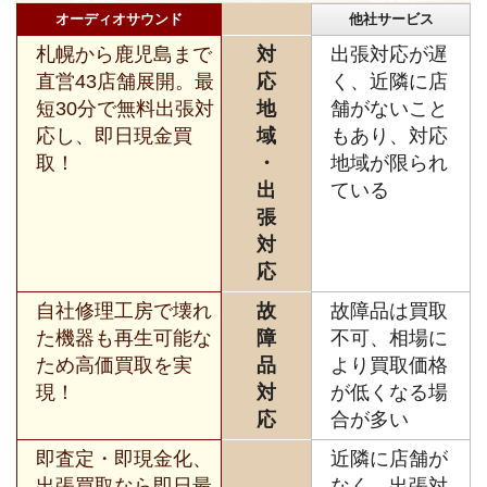
オーディオサウンド
他社サービス
札幌から鹿児島まで
対
出張対応が遅
直営43店舗展開。最
応
く、近隣に店
短30分で無料出張対
地
舗がないこと
応し、即日現金買
域
もあり、対応
取！
・
地域が限られ
出
ている
張
対
応
自社修理工房で壊れ
故
故障品は買取
た機器も再生可能な
障
不可、相場に
ため高価買取を実
品
より買取価格
現！
対
が低くなる場
応
合が多い
即査定・即現金化、
近隣に店舗が
出張買取なら即日最
なく、出張対