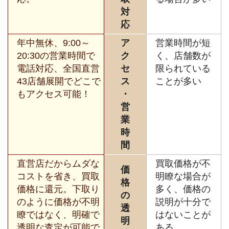
対
応
年中無休、9:00～
ア
営業時間が短
20:30の営業時間で
ク
く、店舗数が
電話対応、全国直営
セ
限られている
43店舗展開でどこで
ス
ことが多い
もアクセス可能！
・
営
業
時
間
直営店だからムダな
買取価格が不
価
コストを省き、買取
明瞭な場合が
格
価格に還元。下取り
多く、価格の
の
のように価格が不明
説明が十分で
透
瞭ではなく、明確で
はないことが
明
透明な査定が可能で
ある