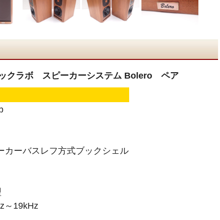
ティックラボ スピーカーシステム Bolero ペア
b
ピーカーバスレフ方式ブックシェル
m コーン型
型
～19kHz