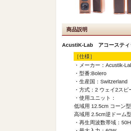
商品説明
AcustiK-Lab アコース
［仕様］
・メーカー：Acustik-La
・型番:Bolero
・生産国：Switzerland
・方式：2 ウェイ2ス
・使用ユニット：
低域用 12.5c
高域用 2.5cm逆ドーム
・再生周波数帯域：50Hz
・最大入力：60W