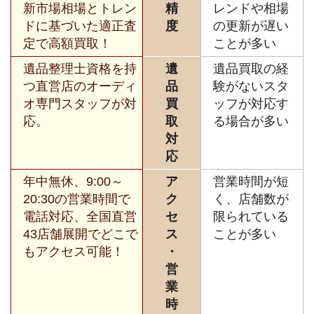
新市場相場とトレン
精
レンドや相場
ドに基づいた適正査
度
の更新が遅い
定で高額買取！
ことが多い
遺品整理士資格を持
遺
遺品買取の経
つ直営店のオーディ
品
験がないスタ
オ専門スタッフが対
買
ッフが対応す
応。
取
る場合が多い
対
応
年中無休、9:00～
ア
営業時間が短
20:30の営業時間で
ク
く、店舗数が
電話対応、全国直営
セ
限られている
43店舗展開でどこで
ス
ことが多い
もアクセス可能！
・
営
業
時