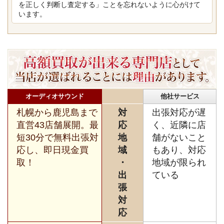
を正しく判断し査定する」ことを忘れないように心がけて
います。
オーディオサウンド
他社サービス
札幌から鹿児島まで
対
出張対応が遅
直営43店舗展開。最
応
く、近隣に店
短30分で無料出張対
地
舗がないこと
応し、即日現金買
域
もあり、対応
取！
・
地域が限られ
出
ている
張
対
応