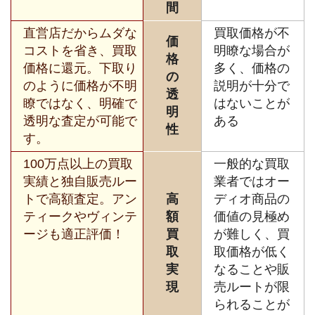
間
直営店だからムダな
買取価格が不
価
コストを省き、買取
明瞭な場合が
格
価格に還元。下取り
多く、価格の
の
のように価格が不明
説明が十分で
透
瞭ではなく、明確で
はないことが
明
透明な査定が可能で
ある
性
す。
100万点以上の買取
一般的な買取
実績と独自販売ルー
業者ではオー
トで高額査定。アン
高
ディオ商品の
ティークやヴィンテ
額
価値の見極め
ージも適正評価！
買
が難しく、買
取
取価格が低く
実
なることや販
現
売ルートが限
られることが