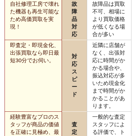
自社修理工房で壊れ
故
故障品は買取
た機器も再生可能な
障
不可、相場に
ため高価買取を実
品
より買取価格
現！
対
が低くなる場
応
合が多い
即査定・即現金化、
近隣に店舗が
出張買取なら即日最
なく、出張対
対
短30分でお伺い。
応に時間がか
応
かる場合や、
ス
振込対応が多
ピ
いため現金化
ー
まで時間がか
ド
かることがあ
ります。
経験豊富なプロのス
一般的な査定
タッフが商品の価値
査
スタッフによ
を正確に見極め、最
定
る評価で、ト