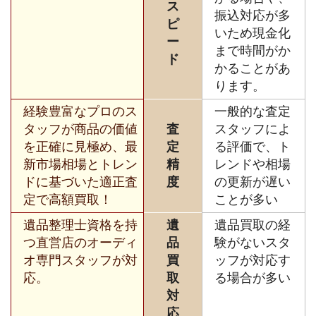
ス
振込対応が多
ピ
いため現金化
ー
まで時間がか
ド
かることがあ
ります。
経験豊富なプロのス
一般的な査定
タッフが商品の価値
査
スタッフによ
を正確に見極め、最
定
る評価で、ト
新市場相場とトレン
精
レンドや相場
ドに基づいた適正査
度
の更新が遅い
定で高額買取！
ことが多い
遺品整理士資格を持
遺
遺品買取の経
つ直営店のオーディ
品
験がないスタ
オ専門スタッフが対
買
ッフが対応す
応。
取
る場合が多い
対
応