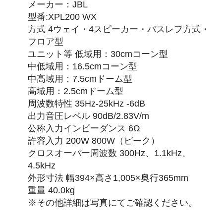
メーカー：JBL
型番:XPL200 WX
方式 4ウェイ・4スピーカー・バスレフ方式・
フロア型
ユニット等 低域用：30cmコーン型
中低域用：16.5cmコーン型
中高域用：7.5cmドーム型
高域用：2.5cmドーム型
周波数特性 35Hz-25kHz -6dB
出力音圧レベル 90dB/2.83V/m
公称入力インピーダンス 6Ω
許容入力 200W 800W（ピーク）
クロスオーバー周波数 300Hz、1.1kHz、
4.5kHz
外形寸法 幅394×高さ1,005×奥行365mm
重量 40.0kg
※その他詳細は写真にてご確認ください。