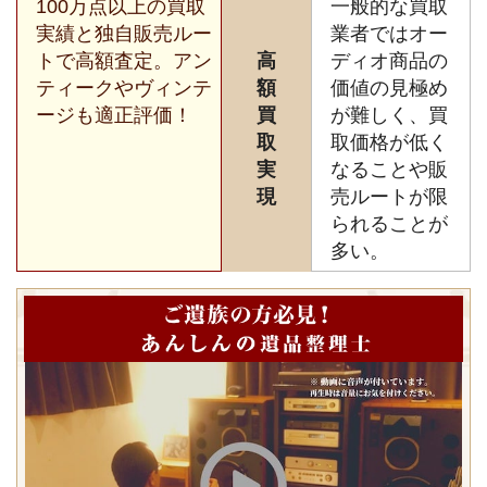
100万点以上の買取
一般的な買取
実績と独自販売ルー
業者ではオー
トで高額査定。アン
高
ディオ商品の
ティークやヴィンテ
額
価値の見極め
ージも適正評価！
買
が難しく、買
取
取価格が低く
実
なることや販
現
売ルートが限
られることが
多い。