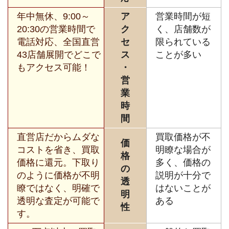
年中無休、9:00～
ア
営業時間が短
20:30の営業時間で
ク
く、店舗数が
電話対応、全国直営
セ
限られている
43店舗展開でどこで
ス
ことが多い
もアクセス可能！
・
営
業
時
間
直営店だからムダな
買取価格が不
価
コストを省き、買取
明瞭な場合が
格
価格に還元。下取り
多く、価格の
の
のように価格が不明
説明が十分で
透
瞭ではなく、明確で
はないことが
明
透明な査定が可能で
ある
性
す。