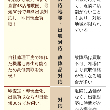
直営43店舗展開。最
応
く、近隣に店
短30分で無料出張対
地
舗がないこと
応し、即日現金買
域
もあり、対応
取！
・
地域が限られ
出
ている
張
対
応
自社修理工房で壊れ
故
故障品は買取
た機器も再生可能な
障
不可、相場に
ため高価買取を実
品
より買取価格
現！
対
が低くなる場
応
合が多い
即査定・即現金化、
近隣に店舗が
出張買取なら即日最
なく、出張対
対
短30分でお伺い。
応に時間がか
応
かる場合や、