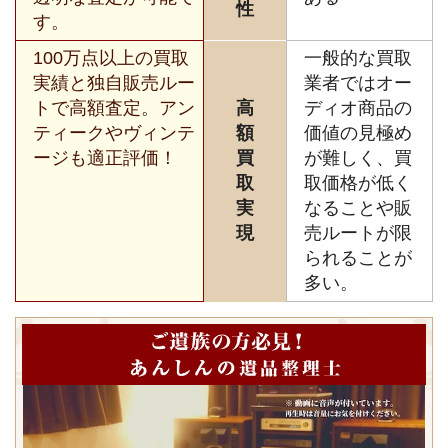
性
す。
100万点以上の買取
一般的な買取
実績と独自販売ルー
業者ではオー
トで高額査定。アン
高
ディオ商品の
ティークやヴィンテ
額
価値の見極め
ージも適正評価！
買
が難しく、買
取
取価格が低く
実
なることや販
現
売ルートが限
られることが
多い。