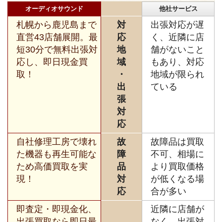
オーディオサウンド
他社サービス
札幌から鹿児島まで
対
出張対応が遅
直営43店舗展開。最
応
く、近隣に店
短30分で無料出張対
地
舗がないこと
応し、即日現金買
域
もあり、対応
取！
・
地域が限られ
出
ている
張
対
応
自社修理工房で壊れ
故
故障品は買取
た機器も再生可能な
障
不可、相場に
ため高価買取を実
品
より買取価格
現！
対
が低くなる場
応
合が多い
即査定・即現金化、
近隣に店舗が
出張買取なら即日最
なく、出張対