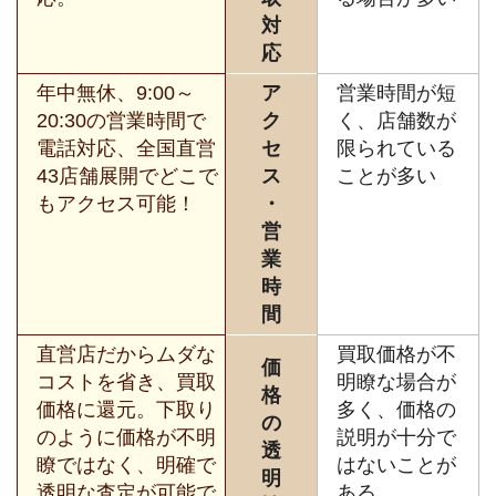
対
応
年中無休、9:00～
ア
営業時間が短
20:30の営業時間で
ク
く、店舗数が
電話対応、全国直営
セ
限られている
43店舗展開でどこで
ス
ことが多い
もアクセス可能！
・
営
業
時
間
直営店だからムダな
買取価格が不
価
コストを省き、買取
明瞭な場合が
格
価格に還元。下取り
多く、価格の
の
のように価格が不明
説明が十分で
透
瞭ではなく、明確で
はないことが
明
透明な査定が可能で
ある