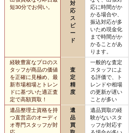
対
短30分でお伺い。
応に時間がか
応
かる場合や、
ス
振込対応が多
ピ
いため現金化
ー
まで時間がか
ド
かることがあ
ります。
経験豊富なプロのス
一般的な査定
タッフが商品の価値
査
スタッフによ
を正確に見極め、最
定
る評価で、ト
新市場相場とトレン
精
レンドや相場
ドに基づいた適正査
度
の更新が遅い
定で高額買取！
ことが多い
遺品整理士資格を持
遺
遺品買取の経
つ直営店のオーディ
品
験がないスタ
オ専門スタッフが対
買
ッフが対応す
応。
取
る場合が多い