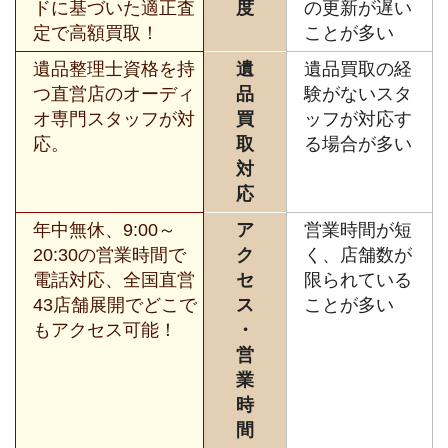
ドに基づいた適正査
度
の更新が遅い
定で高額買取！
ことが多い
遺品整理士資格を持
遺
遺品買取の経
つ直営店のオーディ
品
験がないスタ
オ専門スタッフが対
買
ッフが対応す
応。
取
る場合が多い
対
応
年中無休、9:00～
ア
営業時間が短
20:30の営業時間で
ク
く、店舗数が
電話対応、全国直営
セ
限られている
43店舗展開でどこで
ス
ことが多い
もアクセス可能！
・
営
業
時
間