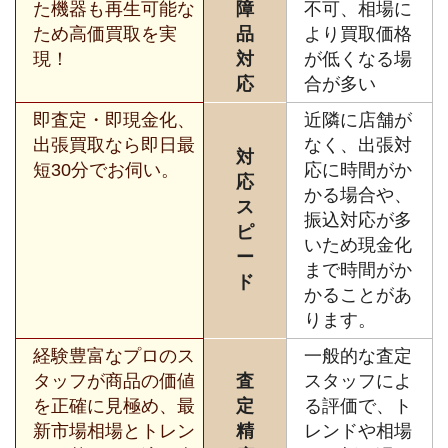
た機器も再生可能な
障
不可、相場に
ため高価買取を実
品
より買取価格
現！
対
が低くなる場
応
合が多い
即査定・即現金化、
近隣に店舗が
出張買取なら即日最
なく、出張対
対
短30分でお伺い。
応に時間がか
応
かる場合や、
ス
振込対応が多
ピ
いため現金化
ー
まで時間がか
ド
かることがあ
ります。
経験豊富なプロのス
一般的な査定
タッフが商品の価値
査
スタッフによ
を正確に見極め、最
定
る評価で、ト
新市場相場とトレン
精
レンドや相場