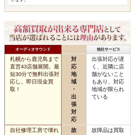
オーディオサウンド
他社サービス
札幌から鹿児島まで
対
出張対応が遅
直営43店舗展開。最
応
く、近隣に店
短30分で無料出張対
地
舗がないこと
応し、即日現金買
域
もあり、対応
取！
・
地域が限られ
出
ている
張
対
応
自社修理工房で壊れ
故
故障品は買取