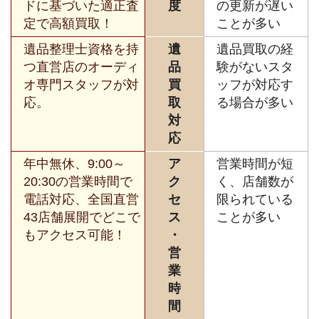
ドに基づいた適正査
度
の更新が遅い
定で高額買取！
ことが多い
遺品整理士資格を持
遺
遺品買取の経
つ直営店のオーディ
品
験がないスタ
オ専門スタッフが対
買
ッフが対応す
応。
取
る場合が多い
対
応
年中無休、9:00～
ア
営業時間が短
20:30の営業時間で
ク
く、店舗数が
電話対応、全国直営
セ
限られている
43店舗展開でどこで
ス
ことが多い
もアクセス可能！
・
営
業
時
間