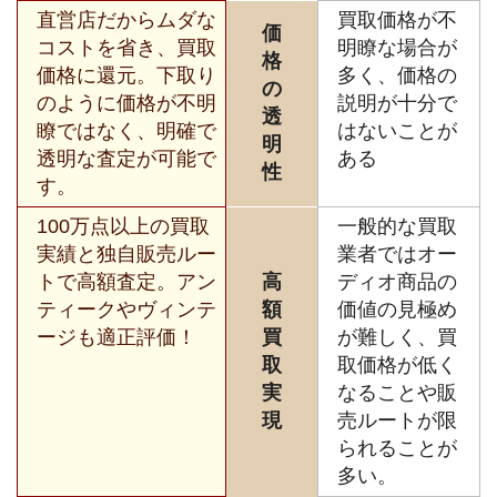
直営店だからムダな
買取価格が不
価
コストを省き、買取
明瞭な場合が
格
価格に還元。下取り
多く、価格の
の
のように価格が不明
説明が十分で
透
瞭ではなく、明確で
はないことが
明
透明な査定が可能で
ある
性
す。
100万点以上の買取
一般的な買取
実績と独自販売ルー
業者ではオー
トで高額査定。アン
高
ディオ商品の
ティークやヴィンテ
額
価値の見極め
ージも適正評価！
買
が難しく、買
取
取価格が低く
実
なることや販
現
売ルートが限
られることが
多い。