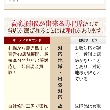
オーディオサウンド
他社サービス
札幌から鹿児島まで
対
出張対応が遅
直営43店舗展開。最
応
く、近隣に店
短30分で無料出張対
地
舗がないこと
応し、即日現金買
域
もあり、対応
取！
・
地域が限られ
出
ている
張
対
応
自社修理工房で壊れ
故
故障品は買取