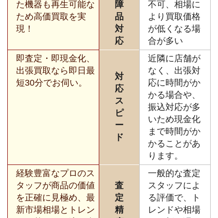
た機器も再生可能な
障
不可、相場に
ため高価買取を実
品
より買取価格
現！
対
が低くなる場
応
合が多い
即査定・即現金化、
近隣に店舗が
出張買取なら即日最
なく、出張対
対
短30分でお伺い。
応に時間がか
応
かる場合や、
ス
振込対応が多
ピ
いため現金化
ー
まで時間がか
ド
かることがあ
ります。
経験豊富なプロのス
一般的な査定
タッフが商品の価値
査
スタッフによ
を正確に見極め、最
定
る評価で、ト
新市場相場とトレン
精
レンドや相場