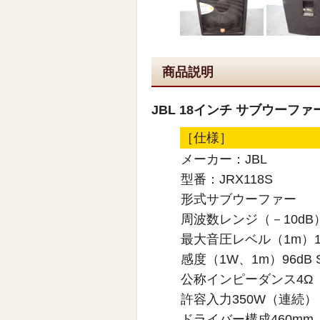
商品説明
JBL 18インチ サブウーファー 
［仕様］
メーカー：JBL
型番：JRX118S
形式サブウーファー
周波数レンジ（－10dB）3
最大音圧レベル（1m）12
感度（1W、1m）96dB 
公称インピーダンス4Ω
許容入力350W（連続）
ドライバー構成460mm（