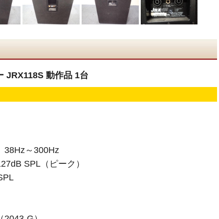
JRX118S 動作品 1台
8Hz～300Hz
7dB SPL（ピーク）
SPL
2043-G）