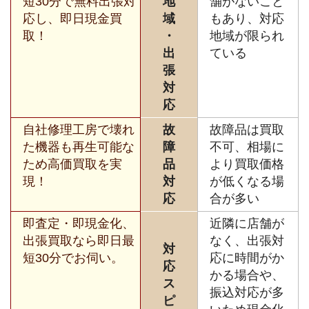
短30分で無料出張対
地
舗がないこと
応し、即日現金買
域
もあり、対応
取！
・
地域が限られ
出
ている
張
対
応
自社修理工房で壊れ
故
故障品は買取
た機器も再生可能な
障
不可、相場に
ため高価買取を実
品
より買取価格
現！
対
が低くなる場
応
合が多い
即査定・即現金化、
近隣に店舗が
出張買取なら即日最
なく、出張対
対
短30分でお伺い。
応に時間がか
応
かる場合や、
ス
振込対応が多
ピ