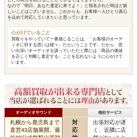
なので「明日、あなた査定に来てよ！」と指名された時ほど嬉
しいことはございません。これからも、お客様一人ひとり真心
を込めて対応していきたいと思っています。
心がけていること
買取りをやっていて一番感じることは、「お客様のオーデ
ィオに対する思いは様々」だということです。だから、思
い出深いオーディオを譲っていただく際には「商品の価値
を正しく判断し査定する」ことを忘れないように心がけて
います。
オーディオサウンド
他社サービス
札幌から鹿児島まで
対
出張対応が遅
直営43店舗展開。最
応
く、近隣に店