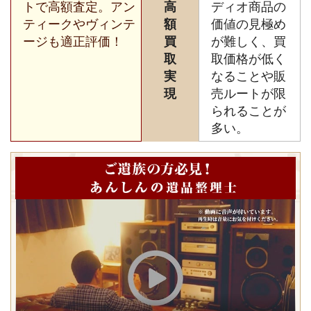
トで高額査定。アン
高
ディオ商品の
ティークやヴィンテ
額
価値の見極め
ージも適正評価！
買
が難しく、買
取
取価格が低く
実
なることや販
現
売ルートが限
られることが
多い。