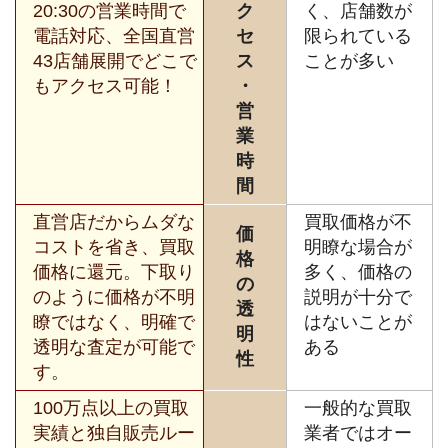
20:30の営業時間で
ク
く、店舗数が
電話対応、全国直営
セ
限られている
43店舗展開でどこで
ス
ことが多い
もアクセス可能！
・
営
業
時
間
直営店だからムダな
買取価格が不
価
コストを省き、買取
明瞭な場合が
格
価格に還元。下取り
多く、価格の
の
のように価格が不明
説明が十分で
透
瞭ではなく、明確で
はないことが
明
透明な査定が可能で
ある
性
す。
100万点以上の買取
一般的な買取
実績と独自販売ルー
業者ではオー