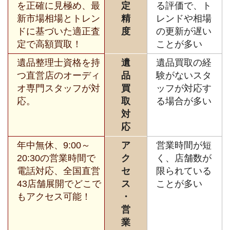
を正確に見極め、最
定
る評価で、ト
新市場相場とトレン
精
レンドや相場
ドに基づいた適正査
度
の更新が遅い
定で高額買取！
ことが多い
遺品整理士資格を持
遺
遺品買取の経
つ直営店のオーディ
品
験がないスタ
オ専門スタッフが対
買
ッフが対応す
応。
取
る場合が多い
対
応
年中無休、9:00～
ア
営業時間が短
20:30の営業時間で
ク
く、店舗数が
電話対応、全国直営
セ
限られている
43店舗展開でどこで
ス
ことが多い
もアクセス可能！
・
営
業