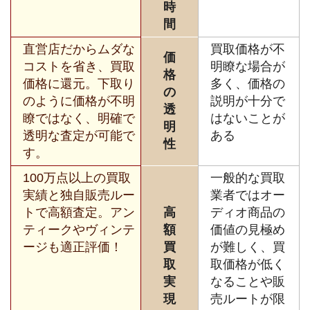
時
間
直営店だからムダな
買取価格が不
価
コストを省き、買取
明瞭な場合が
格
価格に還元。下取り
多く、価格の
の
のように価格が不明
説明が十分で
透
瞭ではなく、明確で
はないことが
明
透明な査定が可能で
ある
性
す。
100万点以上の買取
一般的な買取
実績と独自販売ルー
業者ではオー
トで高額査定。アン
高
ディオ商品の
ティークやヴィンテ
額
価値の見極め
ージも適正評価！
買
が難しく、買
取
取価格が低く
実
なることや販
現
売ルートが限