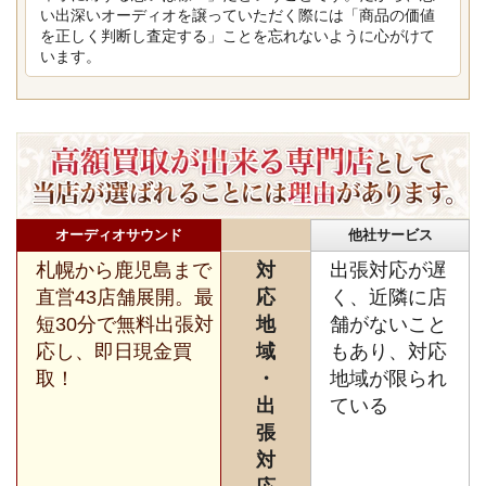
い出深いオーディオを譲っていただく際には「商品の価値
を正しく判断し査定する」ことを忘れないように心がけて
います。
オーディオサウンド
他社サービス
札幌から鹿児島まで
対
出張対応が遅
直営43店舗展開。最
応
く、近隣に店
短30分で無料出張対
地
舗がないこと
応し、即日現金買
域
もあり、対応
取！
・
地域が限られ
出
ている
張
対