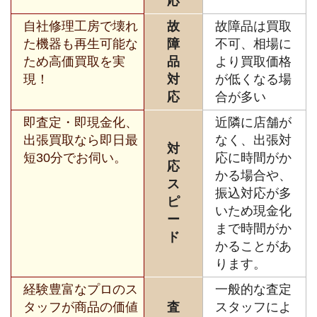
応
自社修理工房で壊れ
故
故障品は買取
た機器も再生可能な
障
不可、相場に
ため高価買取を実
品
より買取価格
現！
対
が低くなる場
応
合が多い
即査定・即現金化、
近隣に店舗が
出張買取なら即日最
なく、出張対
対
短30分でお伺い。
応に時間がか
応
かる場合や、
ス
振込対応が多
ピ
いため現金化
ー
まで時間がか
ド
かることがあ
ります。
経験豊富なプロのス
一般的な査定
タッフが商品の価値
査
スタッフによ